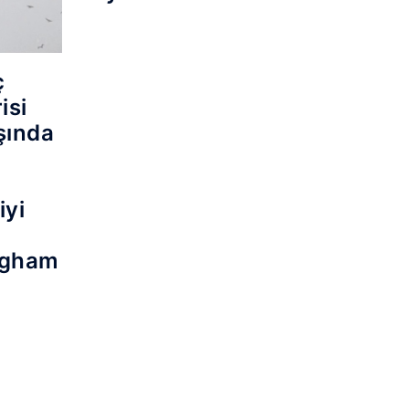
ç
isi
ışında
iyi
.
ugham