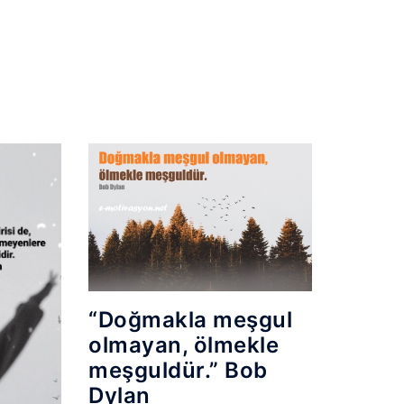
“Doğmakla meşgul
olmayan, ölmekle
meşguldür.” Bob
Dylan