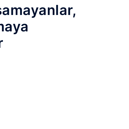
aşamayanlar,
maya
r