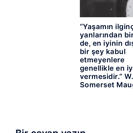
“Yaşamın ilgin
yanlarından bir
de, en iyinin d
bir şey kabul
etmeyenlere
genellikle en iy
vermesidir.” W
Somerset Ma