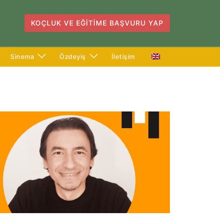
KOÇLUK VE EĞITIME BAŞVURU YAP
Sinema
Özdeyiş
İletişim