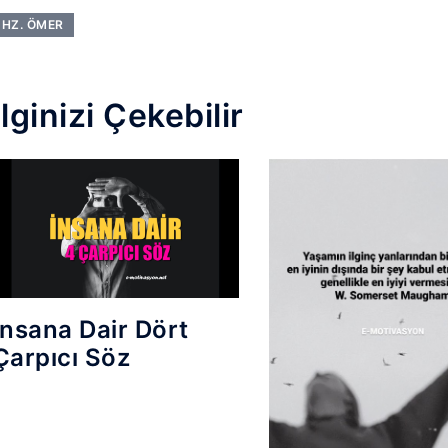
HZ. ÖMER
İlginizi Çekebilir
İnsana Dair Dört
Çarpıcı Söz