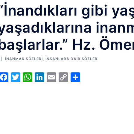
“İnandıkları gibi y
yaşadıklarına inan
başlarlar.” Hz. Öme
İNANMAK SÖZLERI
,
İNSANLARA DAIR SÖZLER
Facebook
Twitter
WhatsApp
LinkedIn
Email
Copy
Share
Link