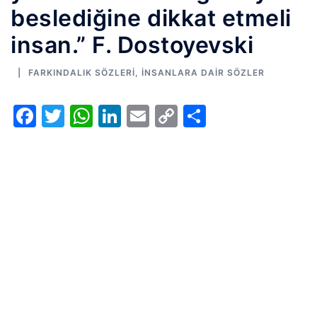
beslediğine dikkat etmeli
insan.” F. Dostoyevski
FARKINDALIK SÖZLERI
,
İNSANLARA DAIR SÖZLER
Facebook
Twitter
WhatsApp
LinkedIn
Email
Copy
Share
Link