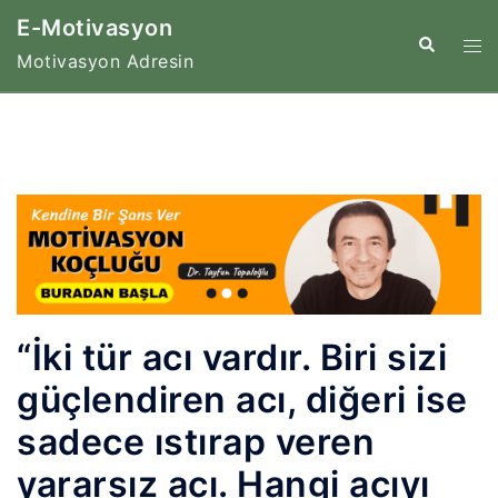
İçeriğe
E-Motivasyon
atla
Tog
Search
Motivasyon Adresin
me
“İki tür acı vardır. Biri sizi
güçlendiren acı, diğeri ise
sadece ıstırap veren
yararsız acı. Hangi acıyı