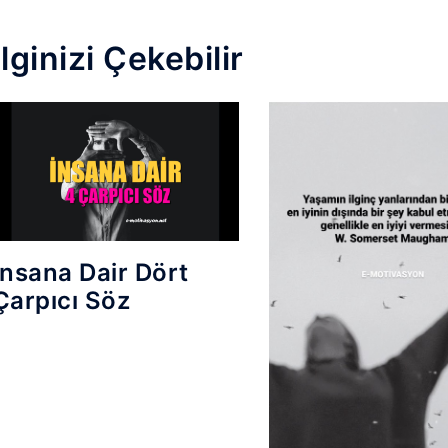
İlginizi Çekebilir
İnsana Dair Dört
Çarpıcı Söz