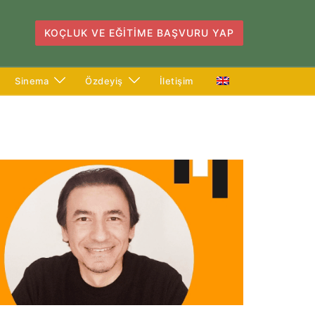
KOÇLUK VE EĞITIME BAŞVURU YAP
Sinema
Özdeyiş
İletişim