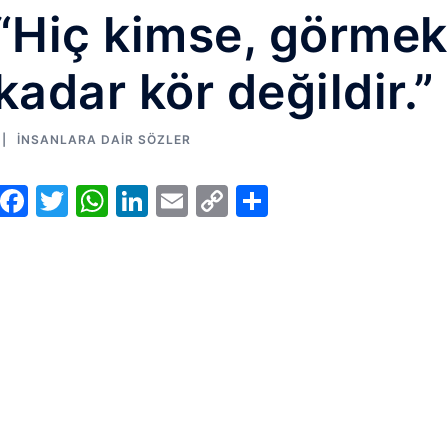
“Hiç kimse, görme
kadar kör değildir.”
İNSANLARA DAIR SÖZLER
Facebook
Twitter
WhatsApp
LinkedIn
Email
Copy
Share
Link