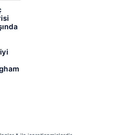
ç
isi
ışında
iyi
.
ugham