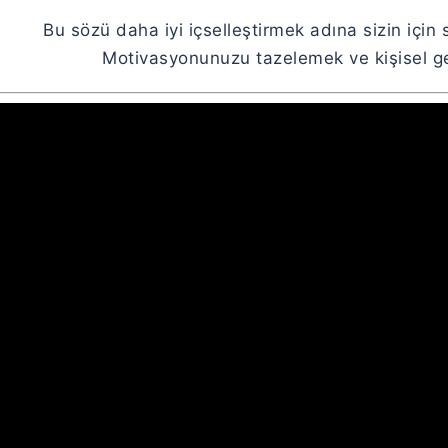
Bu sözü daha iyi içselleştirmek adına sizin için 
Motivasyonunuzu tazelemek ve kişisel gel