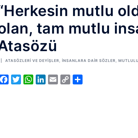
“Herkesin mutlu ol
olan, tam mutlu ins
Atasözü
ATASÖZLERI VE DEYIŞLER
,
İNSANLARA DAIR SÖZLER
,
MUTLULU
Facebook
Twitter
WhatsApp
LinkedIn
Email
Copy
Share
Link