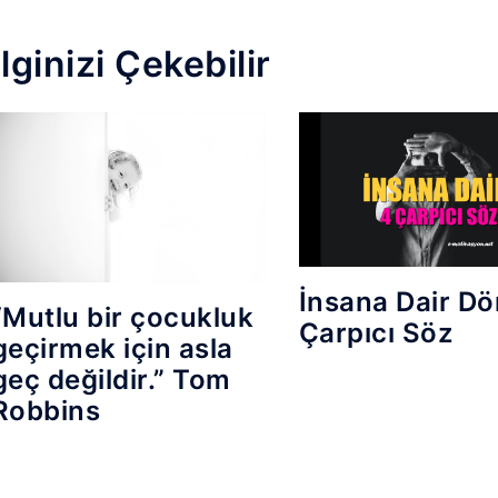
İlginizi Çekebilir
İnsana Dair Dö
“Mutlu bir çocukluk
Çarpıcı Söz
geçirmek için asla
geç değildir.” Tom
Robbins