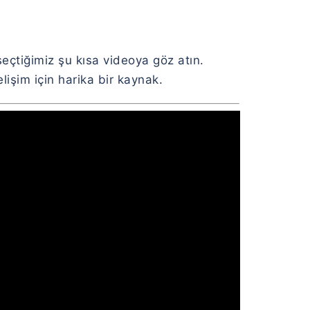
seçtiğimiz şu kısa videoya göz atın.
işim için harika bir kaynak.