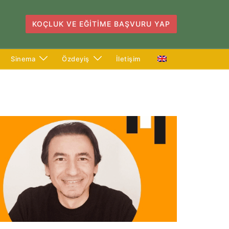
KOÇLUK VE EĞITIME BAŞVURU YAP
Sinema
Özdeyiş
İletişim