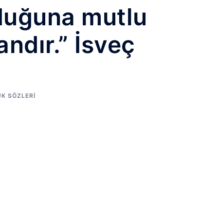
duğuna mutlu
andır.” İsveç
K SÖZLERI