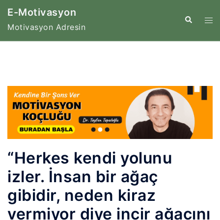
İçeriğe
E-Motivasyon
atla
Tog
Search
Motivasyon Adresin
me
“Herkes kendi yolunu
izler. İnsan bir ağaç
gibidir, neden kiraz
vermiyor diye incir ağacını