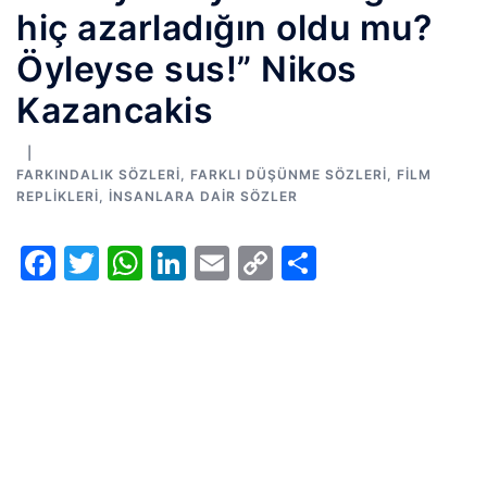
hiç azarladığın oldu mu?
Öyleyse sus!” Nikos
Kazancakis
FARKINDALIK SÖZLERI
,
FARKLI DÜŞÜNME SÖZLERI
,
FILM
REPLIKLERI
,
İNSANLARA DAIR SÖZLER
Facebook
Twitter
WhatsApp
LinkedIn
Email
Copy
Share
Link