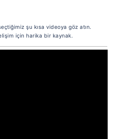
seçtiğimiz şu kısa videoya göz atın.
işim için harika bir kaynak.