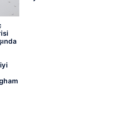
ç
isi
ışında
iyi
.
ugham