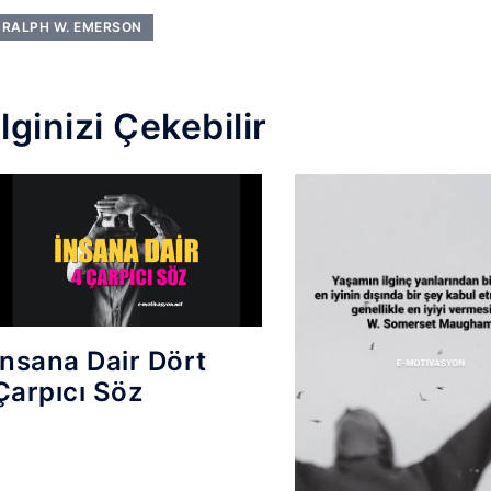
RALPH W. EMERSON
İlginizi Çekebilir
İnsana Dair Dört
Çarpıcı Söz