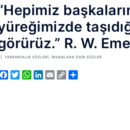
“Hepimiz başkaları
yüreğimizde taşıdı
görürüz.” R. W. Em
FARKINDALIK SÖZLERI
,
İNSANLARA DAIR SÖZLER
Facebook
Twitter
WhatsApp
LinkedIn
Email
Copy
Share
Link