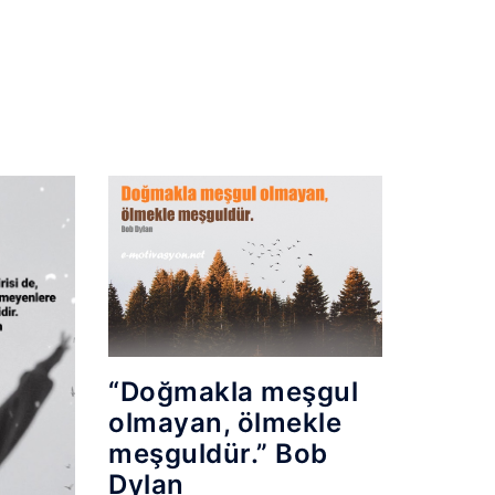
“Doğmakla meşgul
olmayan, ölmekle
meşguldür.” Bob
Dylan