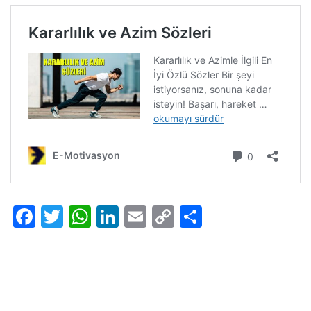
Facebook
Twitter
WhatsApp
LinkedIn
Email
Copy
Share
Link