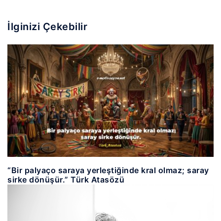
İlginizi Çekebilir
“Bir palyaço saraya yerleştiğinde kral olmaz; saray
sirke dönüşür.” Türk Atasözü