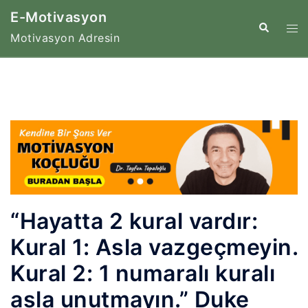
İçeriğe
E-Motivasyon
atla
Tog
Search
Motivasyon Adresin
me
“Hayatta 2 kural vardır:
Kural 1: Asla vazgeçmeyin.
Kural 2: 1 numaralı kuralı
asla unutmayın.” Duke