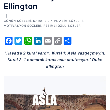
Ellington
GÜNÜN SÖZLERI
,
KARARLILIK VE AZIM SÖZLERI
,
MOTIVASYON SÖZLERI
,
RESIMLI ÖZLÜ SÖZLER
Facebook
Twitter
WhatsApp
LinkedIn
Email
Copy
Share
Link
“Hayatta 2 kural vardır: Kural 1: Asla vazgeçmeyin.
Kural 2: 1 numaralı kuralı asla unutmayın.” Duke
Ellington