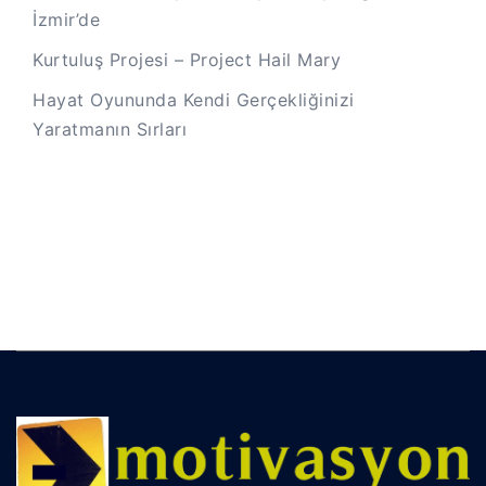
İzmir’de
Kurtuluş Projesi – Project Hail Mary
Hayat Oyununda Kendi Gerçekliğinizi
Yaratmanın Sırları