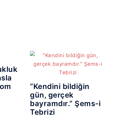
ukluk
asla
 Tom
“Kendini bildiğin
gün, gerçek
bayramdır.” Şems-i
Tebrizi