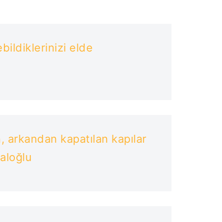
ildiklerinizi elde
ın, arkandan kapatılan kapılar
paloğlu