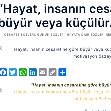
“Hayat, insanın ces
büyür veya küçülür.
CESARET SÖZLERI
,
GÜNÜN SÖZLERI
,
HAYATA DAIR SÖZLER
,
RE
Facebook
Twitter
WhatsApp
LinkedIn
Email
Copy
Share
Link
“Hayat, insanın cesaretine göre büyür