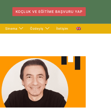
KOÇLUK VE EĞITIME BAŞVURU YAP
Sinema
Özdeyiş
İletişim