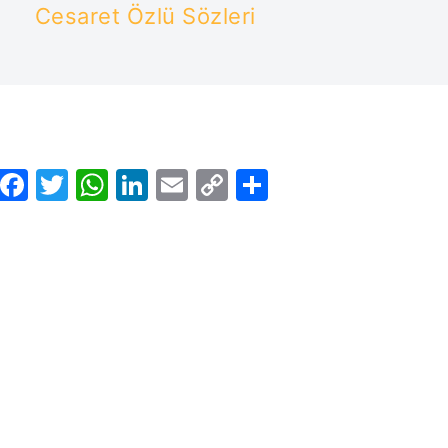
Cesaret Özlü Sözleri
Facebook
Twitter
WhatsApp
LinkedIn
Email
Copy
Share
Link