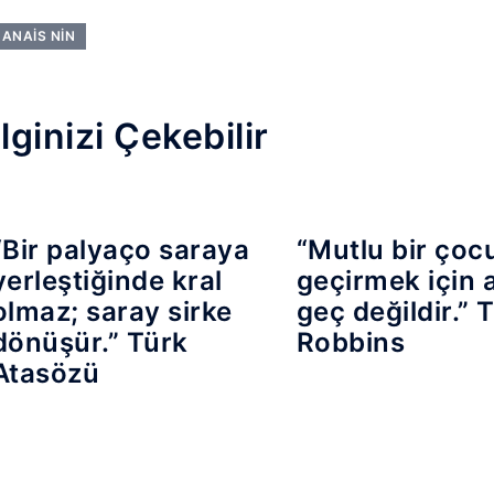
ANAIS NIN
İlginizi Çekebilir
“Bir palyaço saraya
“Mutlu bir çoc
yerleştiğinde kral
geçirmek için 
olmaz; saray sirke
geç değildir.”
dönüşür.” Türk
Robbins
Atasözü