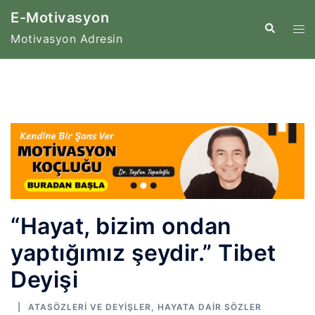
İçeriğe
E-Motivasyon
atla
Tog
Search
Motivasyon Adresin
me
“Hayat, bizim ondan
yaptığımız şeydir.” Tibet
Deyişi
ATASÖZLERI VE DEYIŞLER
,
HAYATA DAIR SÖZLER