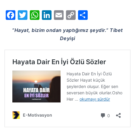
Facebook
Twitter
WhatsApp
LinkedIn
Email
Copy
Share
Link
“Hayat, bizim ondan yaptığımız şeydir.” Tibet
Deyişi