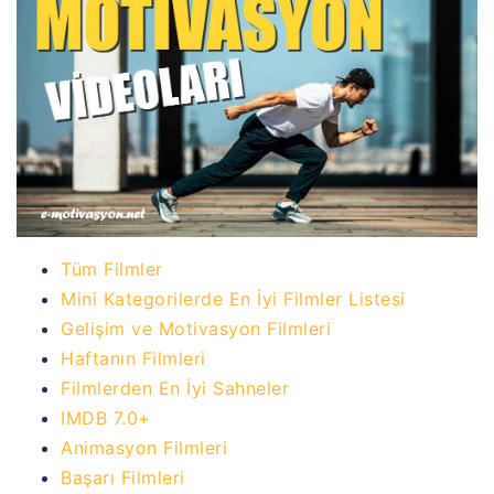
Tüm Filmler
Mini Kategorilerde En İyi Filmler Listesi
Gelişim ve Motivasyon Filmleri
Haftanın Filmleri
Filmlerden En İyi Sahneler
IMDB 7.0+
Animasyon Filmleri
Başarı Filmleri