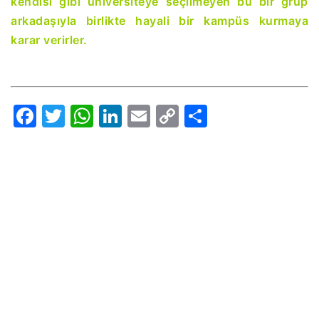
kendisi gibi universiteye seçilmeyen bu bir grup
arkadaşıyla birlikte hayali bir kampüs kurmaya
karar verirler.
Facebook
Twitter
WhatsApp
LinkedIn
Email
Copy
Share
Link