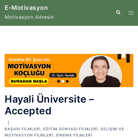
İçeriğe
E-Motivasyon
atla
Tog
Search
Motivasyon Adresin
me
Hayali Üniversite –
Accepted
BAŞARI FILMLERI
,
EĞITIM DÜNYASI FILMLERI
,
GELIŞIM VE
MOTIVASYON FILMLERI
,
SINEMA FILMLERI