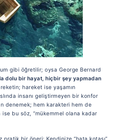
m gibi öğretilir; oysa
George Bernard
la dolu bir hayat, hiçbir şey yapmadan
reketin; hareket ise yaşamın
slında insanı geliştirmeyen bir konfor
en denemek; hem karakteri hem de
da ise bu söz, “mükemmel olana kadar
pratik bir öneri: Kendinize “hata kotası”