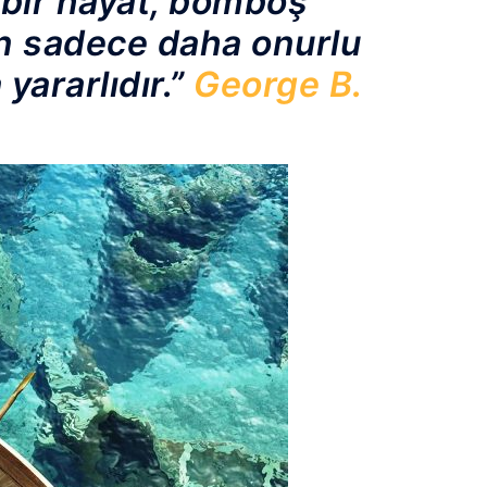
 bir hayat, bomboş
an sadece daha onurlu
yararlıdır.”
George B.