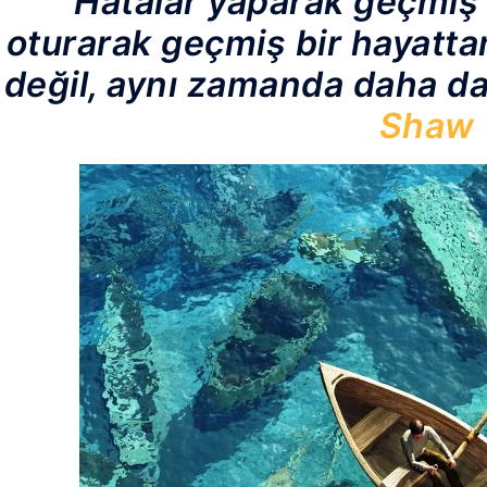
“Hatalar yaparak geçmiş
oturarak geçmiş bir hayatt
değil, aynı zamanda daha da 
Shaw