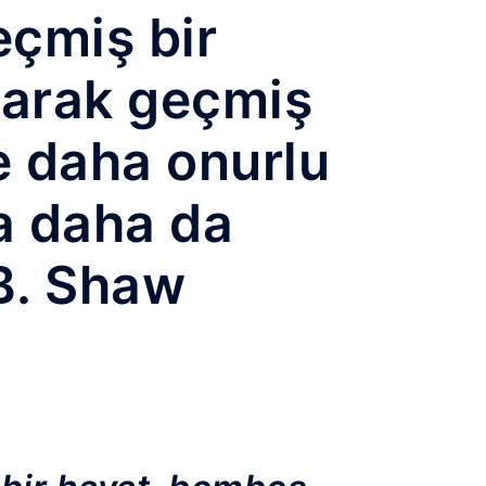
eçmiş bir
rarak geçmiş
e daha onurlu
a daha da
 B. Shaw