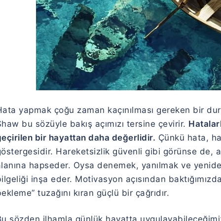
Hata yapmak çoğu zaman kaçınılması gereken bir duru
Shaw
bu sözüyle bakış açımızı tersine çevirir.
Hatalar
eçirilen bir hayattan daha değerlidir.
Çünkü hata, ha
östergesidir. Hareketsizlik güvenli gibi görünse de, a
alanına hapseder. Oysa denemek, yanılmak ve yenid
bilgeliği inşa eder. Motivasyon açısından baktığımız
ekleme” tuzağını kıran güçlü bir çağrıdır.
Bu sözden ilhamla günlük hayatta uygulayabileceğimiz 