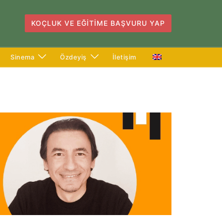
KOÇLUK VE EĞITIME BAŞVURU YAP
Sinema
Özdeyiş
İletişim