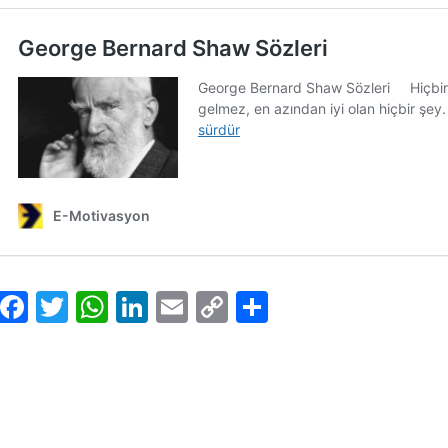
Facebook
Twitter
WhatsApp
LinkedIn
Email
Copy
Share
Link