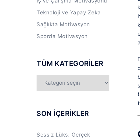
İş ve Çalışma Motivasyonu
Teknoloji ve Yapay Zeka
Sağlıkta Motivasyon
e
Sporda Motivasyon
TÜM KATEGORİLER
d
b
TÜM
s
KATEGORİLER
U
t
SON İÇERİKLER
Sessiz Lüks: Gerçek