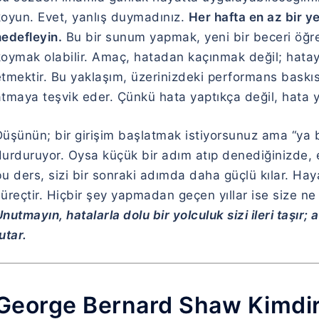
koyun. Evet, yanlış duymadınız.
Her hafta en az bir 
hedefleyin.
Bu bir sunum yapmak, yeni bir beceri öğren
koymak olabilir. Amaç, hatadan kaçınmak değil; hatayı
tmektir. Bu yaklaşım, üzerinizdeki performans baskısı
atmaya teşvik eder. Çünkü hata yaptıkça değil, hata y
Düşünün; bir girişim başlatmak istiyorsunuz ama “ya b
urduruyor. Oysa küçük bir adım atıp denediğinizde, en
u ders, sizi bir sonraki adımda daha güçlü kılar. Hay
üreçtir. Hiçbir şey yapmadan geçen yıllar ise size n
nutmayın, hatalarla dolu bir yolculuk sizi ileri taşır
utar.
George Bernard Shaw Kimdi