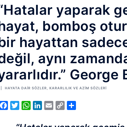
“Hatalar yaparak g
hayat, bomboş otu
bir hayattan sadec
değil, aynı zamand
yararlıdır.” George
HAYATA DAIR SÖZLER
,
KARARLILIK VE AZIM SÖZLERI
Facebook
Twitter
WhatsApp
LinkedIn
Email
Copy
Share
Link