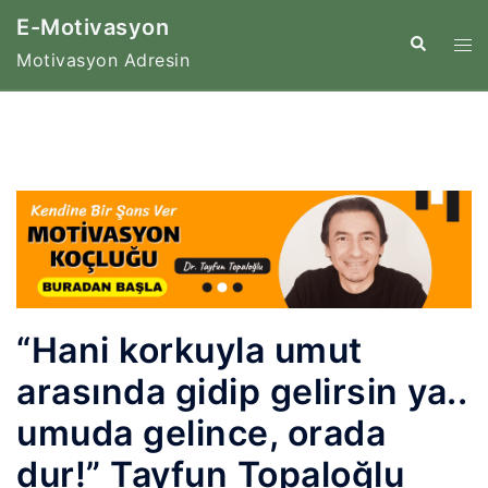
İçeriğe
E-Motivasyon
atla
Tog
Search
Motivasyon Adresin
me
“Hani korkuyla umut
arasında gidip gelirsin ya..
umuda gelince, orada
dur!” Tayfun Topaloğlu