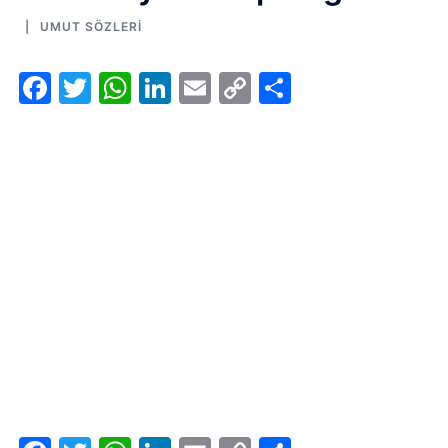
UMUT SÖZLERI
Facebook
Twitter
WhatsApp
LinkedIn
Email
Copy
Share
Link