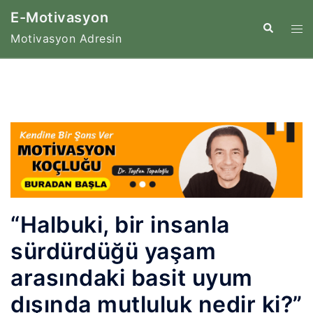
İçeriğe
E-Motivasyon
atla
Tog
Search
Motivasyon Adresin
me
“Halbuki, bir insanla
sürdürdüğü yaşam
arasındaki basit uyum
dışında mutluluk nedir ki?”