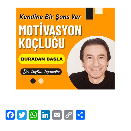
Facebook
Twitter
WhatsApp
LinkedIn
Email
Copy
Share
Link