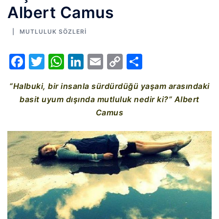
Albert Camus
MUTLULUK SÖZLERI
Facebook
Twitter
WhatsApp
LinkedIn
Email
Copy
Share
Link
“Halbuki, bir insanla sürdürdüğü yaşam arasındaki
basit uyum dışında mutluluk nedir ki?” Albert
Camus