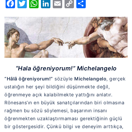
Facebook
Twitter
WhatsApp
LinkedIn
Email
Copy
Share
Link
“Hala öğreniyorum!” Michelangelo
“Hâlâ öğreniyorum!”
sözüyle
Michelangelo
, gerçek
ustalığın her şeyi bildiğini düşünmekte değil,
öğrenmeye açık kalabilmekte yattığını anlatır.
Rönesans’ın en büyük sanatçılarından biri olmasına
rağmen bu sözü söylemesi, başarının insanı
öğrenmekten uzaklaştırmaması gerektiğinin güçlü
bir göstergesidir. Çünkü bilgi ve deneyim arttıkça,