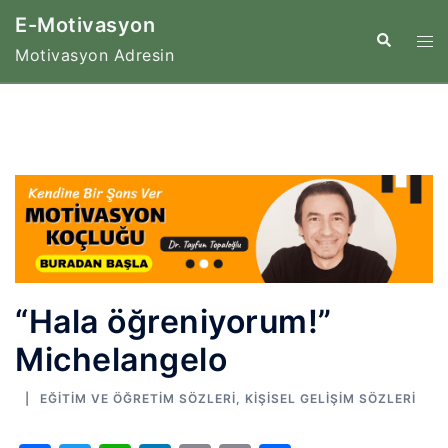
İçeriğe
E-Motivasyon
atla
Tog
Search
Motivasyon Adresin
me
“Hala öğreniyorum!”
Michelangelo
EĞITIM VE ÖĞRETIM SÖZLERI
,
KIŞISEL GELIŞIM SÖZLERI