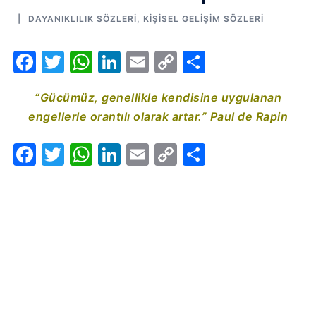
DAYANIKLILIK SÖZLERI
,
KIŞISEL GELIŞIM SÖZLERI
Facebook
Twitter
WhatsApp
LinkedIn
Email
Copy
Share
Link
“Gücümüz, genellikle kendisine uygulanan
engellerle orantılı olarak artar.” Paul de Rapin
Facebook
Twitter
WhatsApp
LinkedIn
Email
Copy
Share
Link