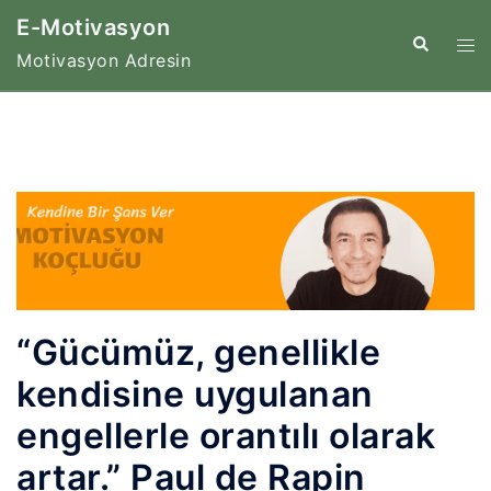
İçeriğe
E-Motivasyon
atla
Tog
Search
Motivasyon Adresin
me
“Gücümüz, genellikle
kendisine uygulanan
engellerle orantılı olarak
artar.” Paul de Rapin