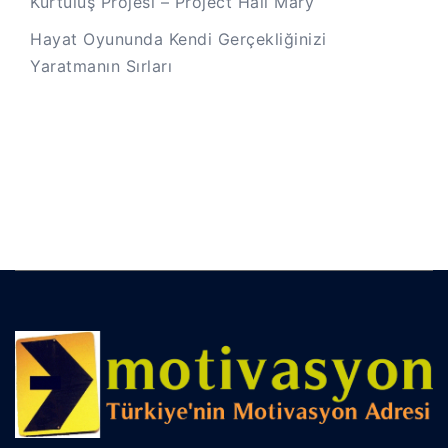
Kurtuluş Projesi – Project Hail Mary
Hayat Oyununda Kendi Gerçekliğinizi
Yaratmanın Sırları