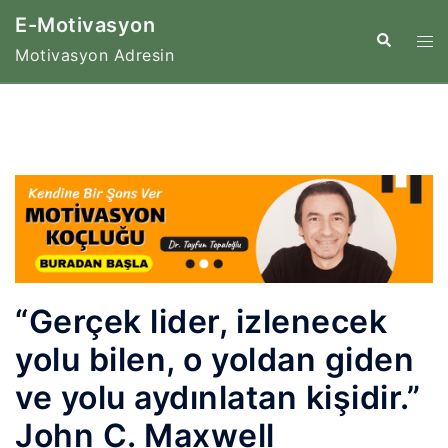
İçeriğe
E-Motivasyon
atla
Tog
Search
Motivasyon Adresin
me
“Gerçek lider, izlenecek
yolu bilen, o yoldan giden
ve yolu aydınlatan kişidir.”
John C. Maxwell