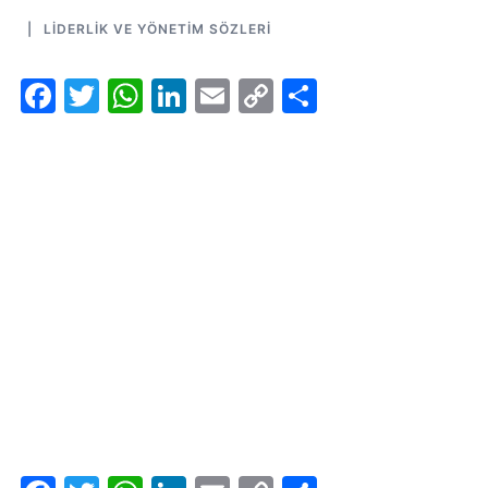
LIDERLIK VE YÖNETIM SÖZLERI
Facebook
Twitter
WhatsApp
LinkedIn
Email
Copy
Share
Link