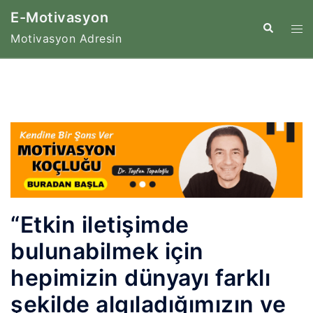
İçeriğe
E-Motivasyon
atla
Tog
Search
Motivasyon Adresin
me
“Etkin iletişimde
bulunabilmek için
hepimizin dünyayı farklı
şekilde algıladığımızın ve