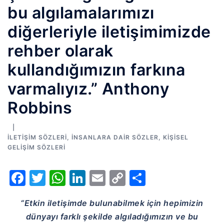
bu algılamalarımızı
diğerleriyle iletişimimizde
rehber olarak
kullandığımızın farkına
varmalıyız.” Anthony
Robbins
İLETIŞIM SÖZLERI
,
İNSANLARA DAIR SÖZLER
,
KIŞISEL
GELIŞIM SÖZLERI
Facebook
Twitter
WhatsApp
LinkedIn
Email
Copy
Share
Link
“Etkin iletişimde bulunabilmek için hepimizin
dünyayı farklı şekilde algıladığımızın ve bu