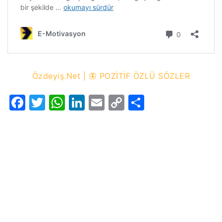
Özdeyiş.Net | 🦋 POZİTİF ÖZLÜ SÖZLER
Facebook
Twitter
WhatsApp
LinkedIn
Email
Copy
Share
Link