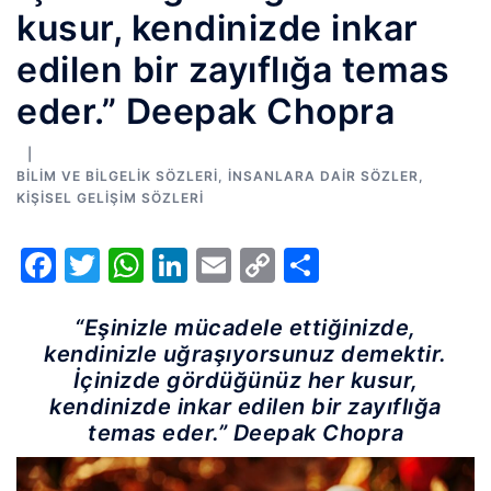
kusur, kendinizde inkar
edilen bir zayıflığa temas
eder.” Deepak Chopra
BILIM VE BILGELIK SÖZLERI
,
İNSANLARA DAIR SÖZLER
,
KIŞISEL GELIŞIM SÖZLERI
Facebook
Twitter
WhatsApp
LinkedIn
Email
Copy
Share
Link
“Eşinizle mücadele ettiğinizde,
kendinizle uğraşıyorsunuz demektir.
İçinizde gördüğünüz her kusur,
kendinizde inkar edilen bir zayıflığa
temas eder.” Deepak Chopra