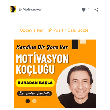
Özdeyiş.Net | 🦋 Pozitif Özlü Sözler