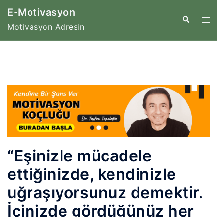
İçeriğe
E-Motivasyon
atla
Tog
Search
Motivasyon Adresin
me
“Eşinizle mücadele
ettiğinizde, kendinizle
uğraşıyorsunuz demektir.
İçinizde gördüğünüz her