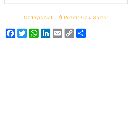
Özdeyiş.Net | 🦋 Pozitif Özlü Sözler
Facebook
Twitter
WhatsApp
LinkedIn
Email
Copy
Share
Link