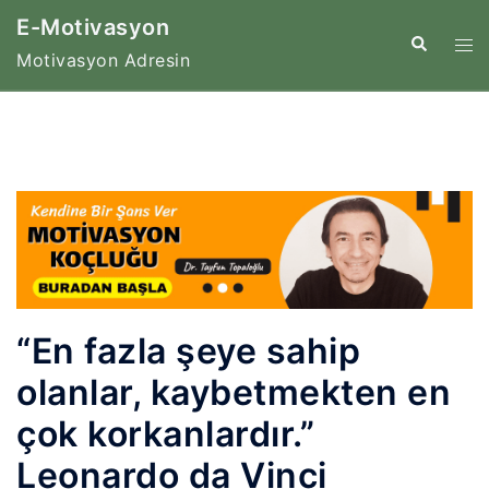
İçeriğe
E-Motivasyon
atla
Tog
Search
Motivasyon Adresin
me
“En fazla şeye sahip
olanlar, kaybetmekten en
çok korkanlardır.”
Leonardo da Vinci