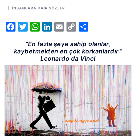
İNSANLARA DAIR SÖZLER
Facebook
Twitter
WhatsApp
LinkedIn
Email
Copy
Share
Link
“En fazla şeye sahip olanlar,
kaybetmekten en çok korkanlardır.”
Leonardo da Vinci