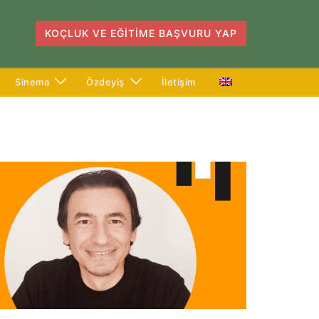
KOÇLUK VE EĞITIME BAŞVURU YAP
Sinema
Özdeyiş
İletişim