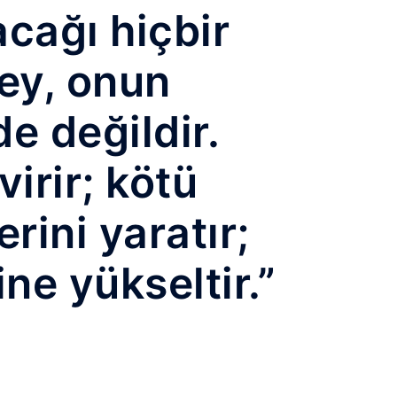
cağı hiçbir
şey, onun
e değildir.
virir; kötü
erini yaratır;
ne yükseltir.”