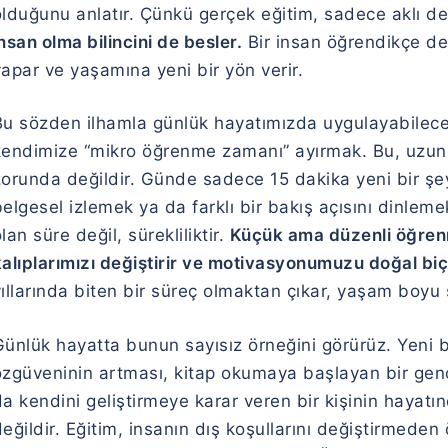
olduğunu anlatır. Çünkü gerçek eğitim, sadece aklı de
nsan olma bilincini de besler.
Bir insan öğrendikçe değ
apar ve yaşamına yeni bir yön verir.
Bu sözden ilhamla günlük hayatımızda uygulayabileceğ
kendimize “mikro öğrenme zamanı” ayırmak. Bu, uzun 
zorunda değildir. Günde sadece 15 dakika yeni bir ş
elgesel izlemek ya da farklı bir bakış açısını dinle
lan süre değil, sürekliliktir.
Küçük ama düzenli öğrenm
kalıplarımızı değiştirir ve motivasyonumuzu doğal biç
ıllarında biten bir süreç olmaktan çıkar, yaşam boyu
ünlük hayatta bunun sayısız örneğini görürüz. Yeni bi
özgüveninin artması, kitap okumaya başlayan bir gen
a kendini geliştirmeye karar veren bir kişinin hayatı
eğildir. Eğitim, insanın dış koşullarını değiştirmeden