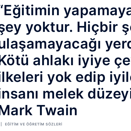
“Eğitimin yapamaya
şey yoktur. Hiçbir 
ulaşamayacağı yerd
Kötü ahlakı iyiye çe
ilkeleri yok edip iyil
insanı melek düzeyi
Mark Twain
EĞITIM VE ÖĞRETIM SÖZLERI