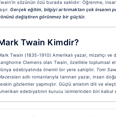
Twain’in sözünün özü burada saklıdır: Öğrenme, insan
aşır.
Gerçek eğitim, bilgiyi artırmaktan çok insanın p
yönünü değiştiren görünmez bir güçtür.
Mark Twain Kimdir?
Mark Twain (1835-1910) Amerikalı yazar, mizahçı ve 
anghorne Clemens olan Twain, özellikle toplumsal eleş
dünya edebiyatında önemli bir yere sahiptir.
Tom Sawy
Maceraları
adlı romanlarıyla tanınan yazar, insan doğa
eskin gözlemler yapmıştır. Güçlü anlatım dili ve eleş
merikan edebiyatının kurucu isimlerinden biri kabul ed