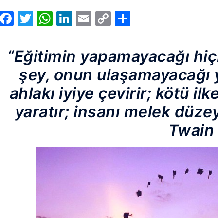
Facebook
Twitter
WhatsApp
LinkedIn
Email
Copy
Share
Link
“Eğitimin yapamayacağı hiçb
şey, onun ulaşamayacağı y
ahlakı iyiye çevirir; kötü ilk
yaratır; insanı melek düzey
Twain