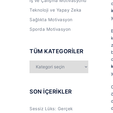
İş ve Çalışma Motivasyonu
Teknoloji ve Yapay Zeka
i
y
Sağlıkta Motivasyon
Sporda Motivasyon
TÜM KATEGORİLER
b
o
TÜM
KATEGORİLER
y
G
SON İÇERİKLER
d
d
Sessiz Lüks: Gerçek