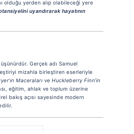
ı olduğu yerden alıp olabileceği yere
otansiyelini uyandırarak hayatının
düşünürdür. Gerçek adı Samuel
tiriyi mizahla birleştiren eserleriyle
er’ın Maceraları
ve
Huckleberry Finn’in
sı, eğitim, ahlak ve toplum üzerine
tirel bakış açısı sayesinde modern
ilir.