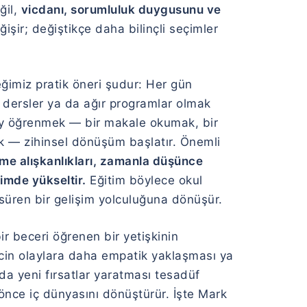
ğil,
vicdanı, sorumluluk duygusunu ve
işir; değiştikçe daha bilinçli seçimler
imiz pratik öneri şudur: Her gün
dersler ya da ağır programlar olmak
ey öğrenmek — bir makale okumak, bir
mek — zihinsel dönüşüm başlatır. Önemli
e alışkanlıkları, zamanla düşünce
imde yükseltir.
Eğitim böylece okul
 süren bir gelişim yolculuğuna dönüşür.
r beceri öğrenen bir yetişkinin
cin olaylara daha empatik yaklaşması ya
nda yeni fırsatlar yaratması tesadüf
 önce iç dünyasını dönüştürür. İşte Mark