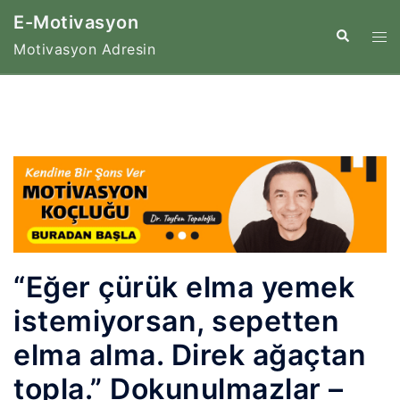
İçeriğe
E-Motivasyon
atla
Tog
Search
Motivasyon Adresin
me
“Eğer çürük elma yemek
istemiyorsan, sepetten
elma alma. Direk ağaçtan
topla.” Dokunulmazlar –