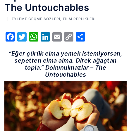
The Untouchables
EYLEME GEÇME SÖZLERI
,
FILM REPLIKLERI
Facebook
Twitter
WhatsApp
LinkedIn
Email
Copy
Share
Link
“Eğer çürük elma yemek istemiyorsan,
sepetten elma alma. Direk ağaçtan
topla.” Dokunulmazlar – The
Untouchables