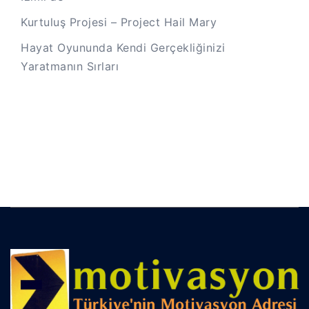
Kurtuluş Projesi – Project Hail Mary
Hayat Oyununda Kendi Gerçekliğinizi
Yaratmanın Sırları