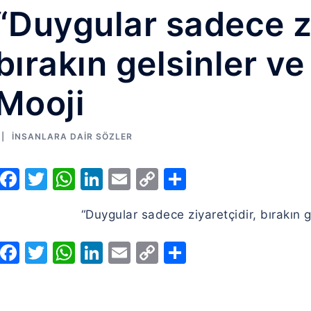
“Duygular sadece zi
bırakın gelsinler ve 
Mooji
İNSANLARA DAIR SÖZLER
Facebook
Twitter
WhatsApp
LinkedIn
Email
Copy
Share
Link
“Duygular sadece ziyaretçidir, bırakın ge
Facebook
Twitter
WhatsApp
LinkedIn
Email
Copy
Share
Link