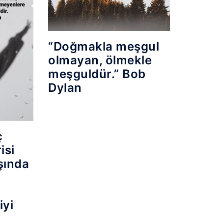
“Doğmakla meşgul
olmayan, ölmekle
meşguldür.” Bob
Dylan
ç
isi
ışında
iyi
.