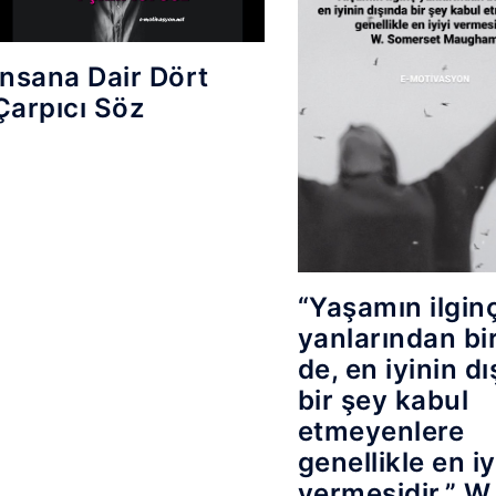
İnsana Dair Dört
Çarpıcı Söz
“Yaşamın ilgin
yanlarından bir
de, en iyinin d
bir şey kabul
etmeyenlere
genellikle en iy
vermesidir.” W