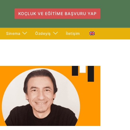
KOÇLUK VE EĞITIME BAŞVURU YAP
Sinema
Özdeyiş
İletişim