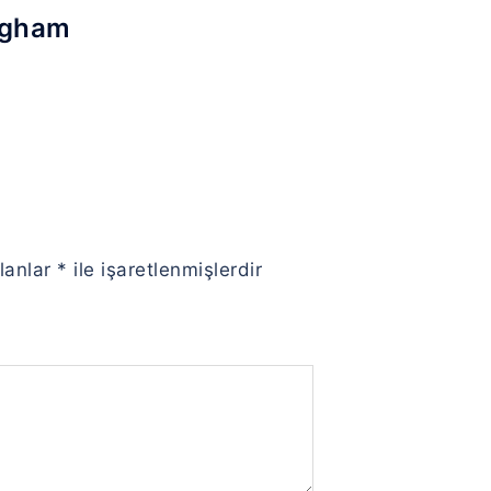
ugham
alanlar
*
ile işaretlenmişlerdir