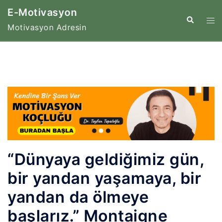
İçeriğe
E-Motivasyon
atla
Tog
Search
Motivasyon Adresin
me
“Dünyaya geldiğimiz gün,
bir yandan yaşamaya, bir
yandan da ölmeye
başlarız.” Montaigne