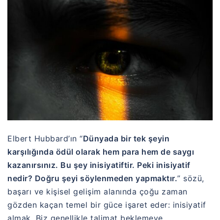
Elbert Hubbard’ın “
Dünyada bir tek şeyin
karşılığında ödül olarak hem para hem de saygı
kazanırsınız. Bu şey inisiyatiftir. Peki inisiyatif
nedir? Doğru şeyi söylenmeden yapmaktır.
” sözü,
başarı ve kişisel gelişim alanında çoğu zaman
gözden kaçan temel bir güce işaret eder: inisiyatif
almak. Biz genellikle talimat beklemeye,