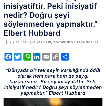
inisiyatiftir. Peki inisiyatif
nedir? Doğru şeyi
söylenmeden yapmaktır.”
Elbert Hubbard
KIŞISEL GELIŞIM YAZILARI
,
ZENGINLIK VE PARA SÖZLERI
Facebook
Twitter
WhatsApp
LinkedIn
Email
Copy
Share
Link
“Dünyada bir tek şeyin karşılığında ödül
olarak hem para hem de saygı
kazanırsınız. Bu şey inisiyatiftir. Peki
inisiyatif nedir? Doğru şeyi söylenmeden
yapmaktır.” Elbert Hubbard