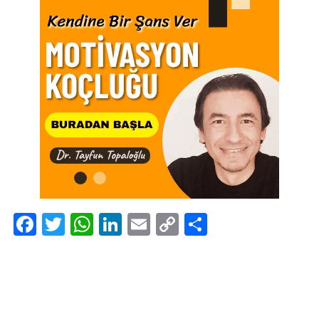
Facebook
Twitter
WhatsApp
LinkedIn
Email
Copy
Share
Link