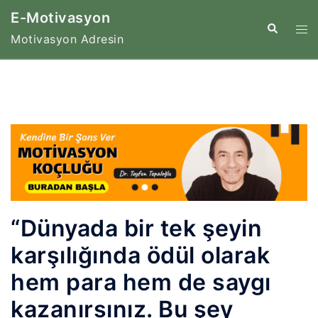
İçeriğe
E-Motivasyon
atla
Tog
Search
Motivasyon Adresin
me
“Dünyada bir tek şeyin
karşılığında ödül olarak
hem para hem de saygı
kazanırsınız. Bu şey