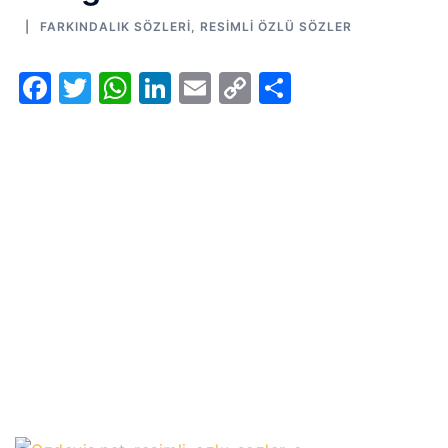
FARKINDALIK SÖZLERI
,
RESIMLI ÖZLÜ SÖZLER
Facebook
Twitter
WhatsApp
LinkedIn
Email
Copy
Share
Link