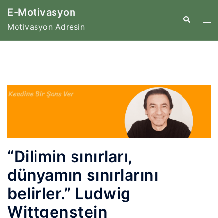
İçeriğe
E-Motivasyon
atla
Tog
Search
Motivasyon Adresin
me
“Dilimin sınırları,
dünyamın sınırlarını
belirler.” Ludwig
Wittgenstein