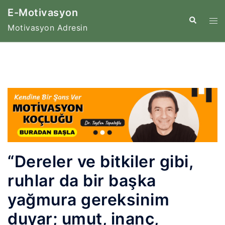
İçeriğe
E-Motivasyon
atla
Tog
Search
Motivasyon Adresin
me
“Dereler ve bitkiler gibi,
ruhlar da bir başka
yağmura gereksinim
duyar; umut, inanç,