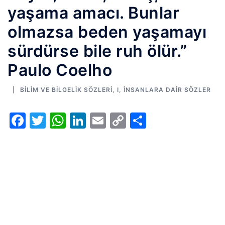
yaşama amacı. Bunlar
olmazsa beden yaşamayı
sürdürse bile ruh ölür.”
Paulo Coelho
BILIM VE BILGELIK SÖZLERI
,
I
,
İNSANLARA DAIR SÖZLER
Facebook
Twitter
WhatsApp
LinkedIn
Email
Copy
Share
Link