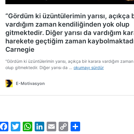
Facebook
Twitter
WhatsApp
LinkedIn
Email
Copy
Share