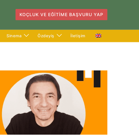
KOÇLUK VE EĞITIME BAŞVURU YAP
Sinema
Özdeyiş
İletişim