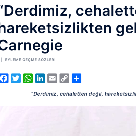
“Derdimiz, cehalett
hareketsizlikten gel
Carnegie
EYLEME GEÇME SÖZLERI
Facebook
Twitter
WhatsApp
LinkedIn
Email
Copy
Share
Link
“Derdimiz, cehaletten değil, hareketsizli