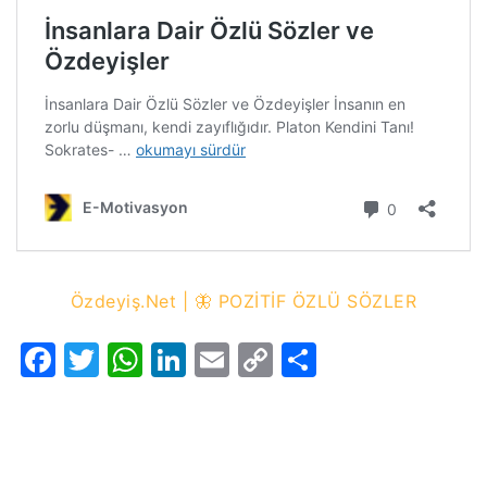
Özdeyiş.Net | 🦋 POZİTİF ÖZLÜ SÖZLER
Facebook
Twitter
WhatsApp
LinkedIn
Email
Copy
Share
Link