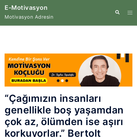
İçeriğe
E-Motivasyon
atla
Tog
Search
Motivasyon Adresin
me
“Çağımızın insanları
genellikle boş yaşamdan
çok az, ölümden ise aşırı
korkuyorlar.” Bertolt