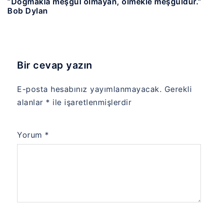
“Doğmakla meşgul olmayan, ölmekle meşguldür.”
Bob Dylan
Bir cevap yazın
E-posta hesabınız yayımlanmayacak.
Gerekli
alanlar
*
ile işaretlenmişlerdir
Yorum
*