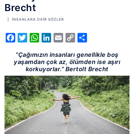
Brecht
İNSANLARA DAIR SÖZLER
Facebook
Twitter
WhatsApp
LinkedIn
Email
Copy
Share
Link
“Çağımızın insanları genellikle boş
yaşamdan çok az, ölümden ise aşırı
korkuyorlar.” Bertolt Brecht