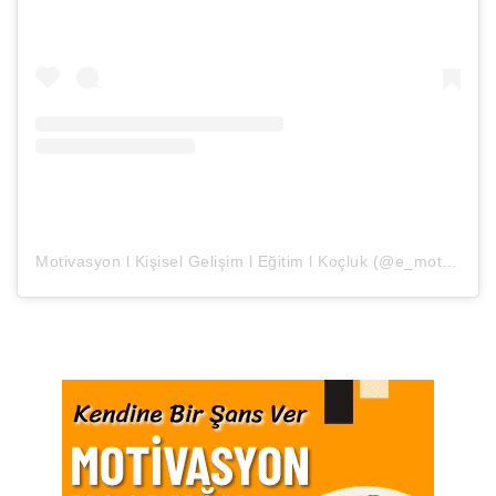
Motivasyon l Kişisel Gelişim l Eğitim l Koçluk (@e_motivasyon)’in paylaştığı bir gönderi