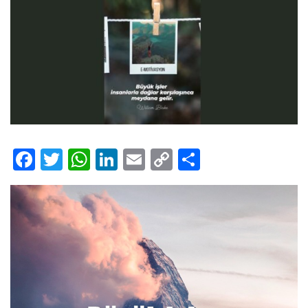
Facebook
Twitter
WhatsApp
LinkedIn
Email
Copy
Share
Link