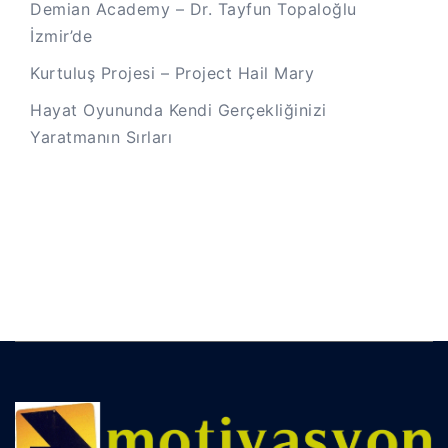
Demian Academy – Dr. Tayfun Topaloğlu
İzmir’de
Kurtuluş Projesi – Project Hail Mary
Hayat Oyununda Kendi Gerçekliğinizi
Yaratmanın Sırları