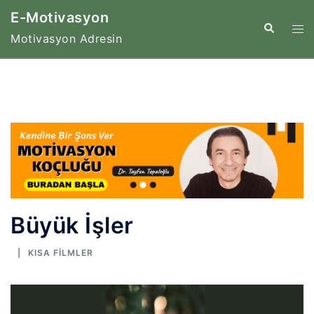
İçeriğe
E-Motivasyon
atla
Tog
Search
Motivasyon Adresin
me
Büyük İşler
KISA FILMLER