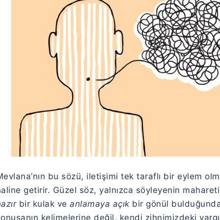
evlana’nın bu sözü, iletişimi tek taraflı bir eylem ol
haline getirir. Güzel söz, yalnızca söyleyenin mahare
azır
bir kulak ve
anlamaya açık
bir gönül bulduğunda
onuşanın kelimelerine değil, kendi zihnimizdeki yarg