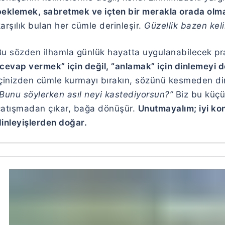
beklemek, sabretmek ve içten bir merakla orada olma
arşılık bulan her cümle derinleşir.
Güzellik bazen kel
Bu sözden ilhamla günlük hayatta uygulanabilecek pra
“cevap vermek” için değil, “anlamak” için dinlemeyi 
içinizden cümle kurmayı bırakın, sözünü kesmeden din
“Bunu söylerken asıl neyi kastediyorsun?”
Biz bu küçük
çatışmadan çıkar, bağa dönüşür.
Unutmayalım; iyi kon
dinleyişlerden doğar.