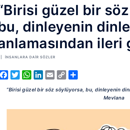
“Birisi güzel bir sö
bu, dinleyenin din
anlamasından ileri 
İNSANLARA DAIR SÖZLER
Facebook
Twitter
WhatsApp
LinkedIn
Email
Copy
Share
Link
“Birisi güzel bir söz söylüyorsa, bu, dinleyenin di
Mevlana