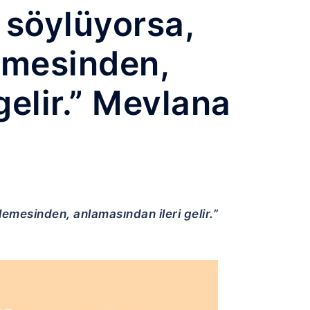
z söylüyorsa,
lemesinden,
gelir.” Mevlana
nlemesinden, anlamasından ileri gelir.”