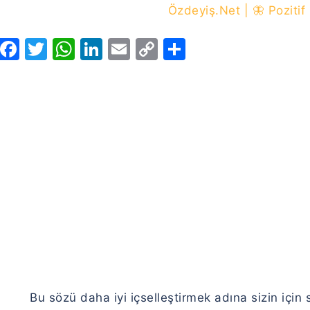
Özdeyiş.Net | 🦋 Pozitif
Facebook
Twitter
WhatsApp
LinkedIn
Email
Copy
Share
Link
Bu sözü daha iyi içselleştirmek adına sizin için 