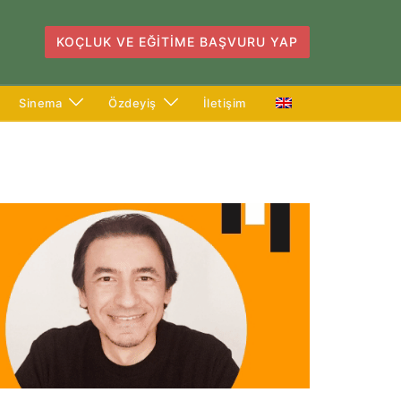
KOÇLUK VE EĞITIME BAŞVURU YAP
Sinema
Özdeyiş
İletişim