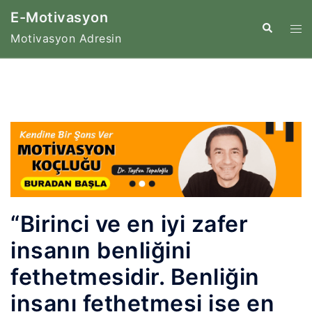
İçeriğe
E-Motivasyon
atla
Tog
Search
Motivasyon Adresin
me
“Birinci ve en iyi zafer
insanın benliğini
fethetmesidir. Benliğin
insanı fethetmesi ise en