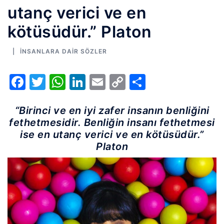
utanç verici ve en
kötüsüdür.” Platon
İNSANLARA DAIR SÖZLER
Facebook
Twitter
WhatsApp
LinkedIn
Email
Copy
Share
Link
“Birinci ve en iyi zafer insanın benliğini
fethetmesidir. Benliğin insanı fethetmesi
ise en utanç verici ve en kötüsüdür.”
Platon