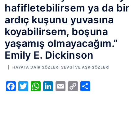
hafifletebilirsem ya da bir
ardıç kuşunu yuvasına
koyabilirsem, boşuna
yaşamış olmayacağım.”
Emily E. Dickinson
HAYATA DAIR SÖZLER
,
SEVGI VE AŞK SÖZLERI
Facebook
Twitter
WhatsApp
LinkedIn
Email
Copy
Share
Link