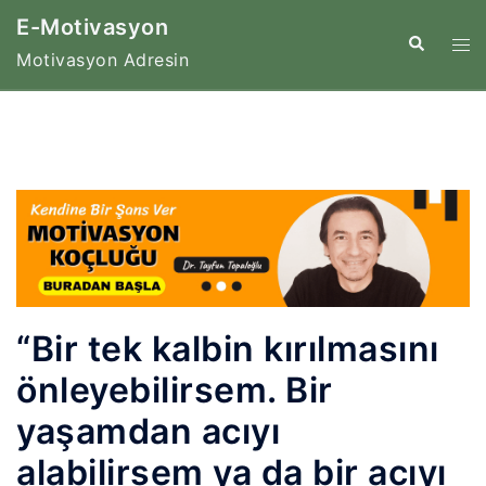
İçeriğe
E-Motivasyon
atla
Tog
Search
Motivasyon Adresin
me
“Bir tek kalbin kırılmasını
önleyebilirsem. Bir
yaşamdan acıyı
alabilirsem ya da bir acıyı