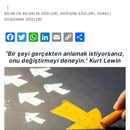
BILIM VE BILGELIK SÖZLERI
,
DEĞIŞIM SÖZLERI
,
FARKLI
DÜŞÜNME SÖZLERI
Facebook
Twitter
WhatsApp
LinkedIn
Email
Copy
Share
Link
“Bir şeyi gerçekten anlamak istiyorsanız,
onu değiştirmeyi deneyin.” Kurt Lewin