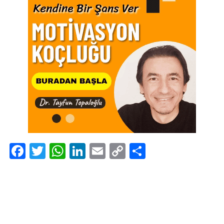
Facebook
Twitter
WhatsApp
LinkedIn
Email
Copy
Share
Link