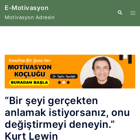
İçeriğe
E-Motivasyon
atla
Tog
Search
Motivasyon Adresin
me
“Bir şeyi gerçekten
anlamak istiyorsanız, onu
değiştirmeyi deneyin.”
Kurt Lewin