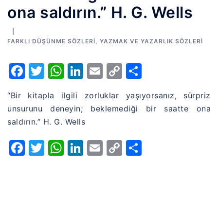
ona saldırın.” H. G. Wells
FARKLI DÜŞÜNME SÖZLERI
,
YAZMAK VE YAZARLIK SÖZLERI
Facebook
Twitter
WhatsApp
LinkedIn
Email
Copy
Share
Link
“Bir kitapla ilgili zorluklar yaşıyorsanız, sürpriz
unsurunu deneyin; beklemediği bir saatte ona
saldırın.” H. G. Wells
Facebook
Twitter
WhatsApp
LinkedIn
Email
Copy
Share
Link