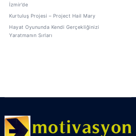
İzmir’de
Kurtuluş Projesi – Project Hail Mary
Hayat Oyununda Kendi Gerçekliğinizi
Yaratmanın Sırları