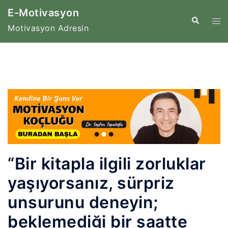
İçeriğe
E-Motivasyon
atla
Tog
Search
Motivasyon Adresin
me
“Bir kitapla ilgili zorluklar
yaşıyorsanız, sürpriz
unsurunu deneyin;
beklemediği bir saatte