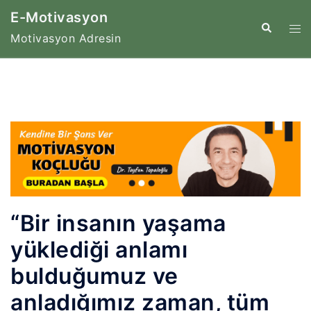
İçeriğe
E-Motivasyon
atla
Tog
Search
Motivasyon Adresin
me
“Bir insanın yaşama
yüklediği anlamı
bulduğumuz ve
anladığımız zaman, tüm