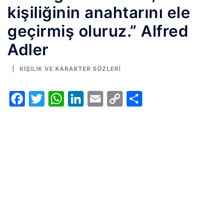
kişiliğinin anahtarını ele
geçirmiş oluruz.” Alfred
Adler
KIŞILIK VE KARAKTER SÖZLERI
Facebook
Twitter
WhatsApp
LinkedIn
Email
Copy
Share
Link