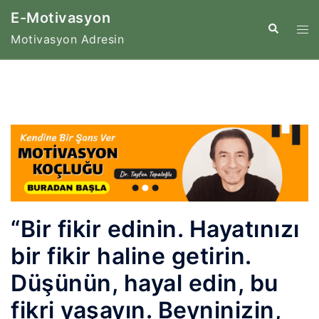
İçeriğe
E-Motivasyon
atla
Tog
Search
Motivasyon Adresin
me
“Bir fikir edinin. Hayatınızı
bir fikir haline getirin.
Düşünün, hayal edin, bu
fikri yaşayın. Beyninizin,