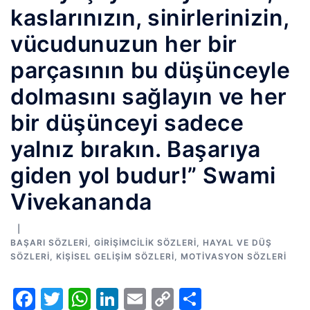
kaslarınızın, sinirlerinizin,
vücudunuzun her bir
parçasının bu düşünceyle
dolmasını sağlayın ve her
bir düşünceyi sadece
yalnız bırakın. Başarıya
giden yol budur!” Swami
Vivekananda
BAŞARI SÖZLERI
,
GIRIŞIMCILIK SÖZLERI
,
HAYAL VE DÜŞ
SÖZLERI
,
KIŞISEL GELIŞIM SÖZLERI
,
MOTIVASYON SÖZLERI
Facebook
Twitter
WhatsApp
LinkedIn
Email
Copy
Share