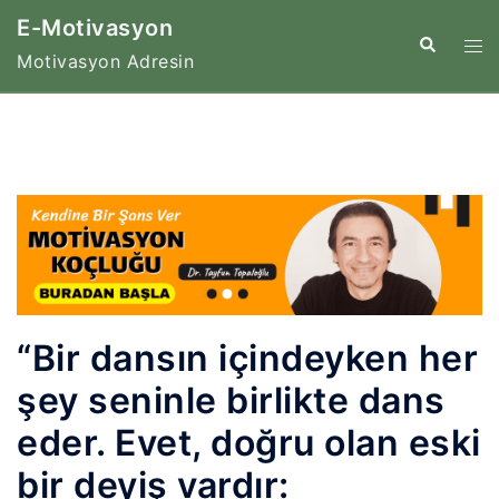
İçeriğe
E-Motivasyon
atla
Tog
Search
Motivasyon Adresin
me
“Bir dansın içindeyken her
şey seninle birlikte dans
eder. Evet, doğru olan eski
bir deyiş vardır: