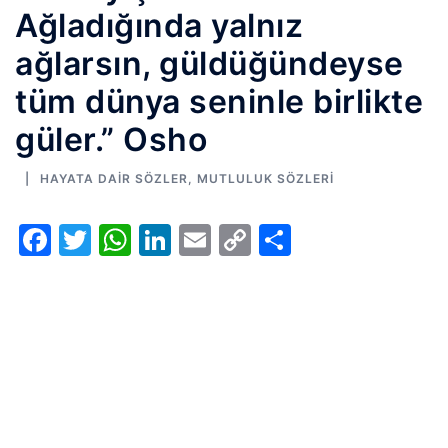
Ağladığında yalnız
ağlarsın, güldüğündeyse
tüm dünya seninle birlikte
güler.” Osho
HAYATA DAIR SÖZLER
,
MUTLULUK SÖZLERI
Facebook
Twitter
WhatsApp
LinkedIn
Email
Copy
Share
Link