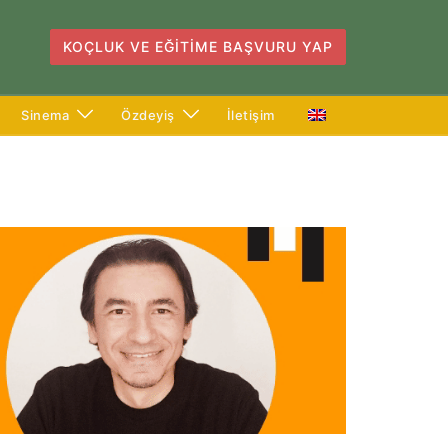
KOÇLUK VE EĞITIME BAŞVURU YAP
Sinema
Özdeyiş
İletişim