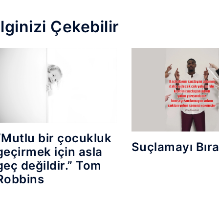
İlginizi Çekebilir
“Mutlu bir çocukluk
Suçlamayı Bıra
geçirmek için asla
geç değildir.” Tom
Robbins