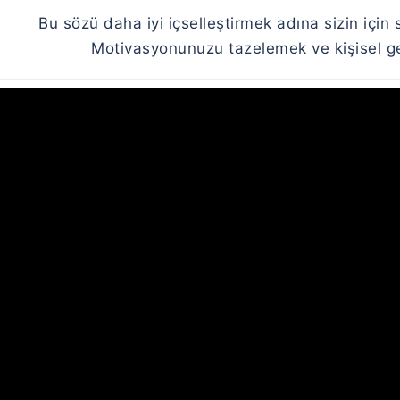
Bu sözü daha iyi içselleştirmek adına sizin için 
Motivasyonunuzu tazelemek ve kişisel gel