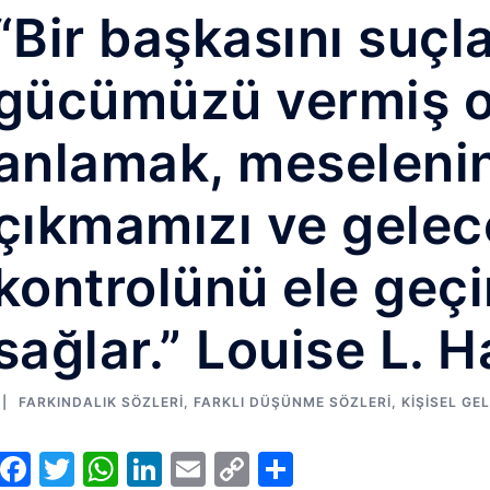
“Bir başkasını suçl
gücümüzü vermiş o
anlamak, meseleni
çıkmamızı ve gelec
kontrolünü ele geç
sağlar.” Louise L. H
FARKINDALIK SÖZLERI
,
FARKLI DÜŞÜNME SÖZLERI
,
KIŞISEL GE
Facebook
Twitter
WhatsApp
LinkedIn
Email
Copy
Share