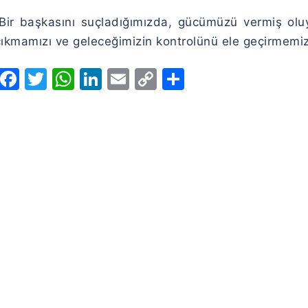
Link
“Bir başkasını suçladığımızda, gücümüzü vermiş ol
çıkmamızı ve geleceğimizin kontrolünü ele geçirmemizi
Facebook
Twitter
WhatsApp
LinkedIn
Email
Copy
Share
Link