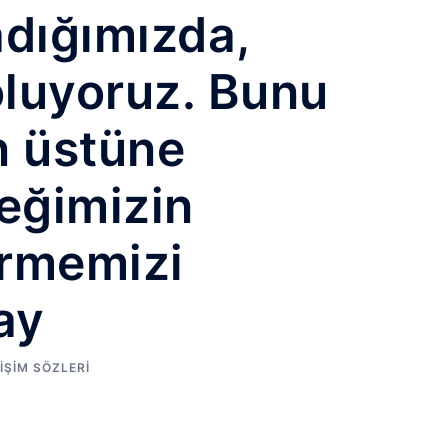
adığımızda,
luyoruz. Bunu
n üstüne
eğimizin
irmemizi
ay
LIŞIM SÖZLERI