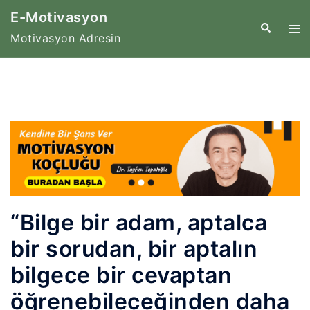
İçeriğe
E-Motivasyon
atla
Tog
Search
Motivasyon Adresin
me
“Bilge bir adam, aptalca
bir sorudan, bir aptalın
bilgece bir cevaptan
öğrenebileceğinden daha