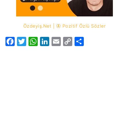
Özdeyiş.Net | 🦋 Pozitif Özlü Sözler
Facebook
Twitter
WhatsApp
LinkedIn
Email
Copy
Share
Link