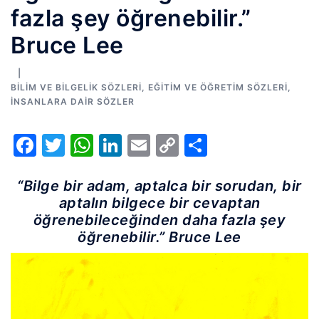
fazla şey öğrenebilir.”
Bruce Lee
BILIM VE BILGELIK SÖZLERI
,
EĞITIM VE ÖĞRETIM SÖZLERI
,
İNSANLARA DAIR SÖZLER
Facebook
Twitter
WhatsApp
LinkedIn
Email
Copy
Share
Link
“Bilge bir adam, aptalca bir sorudan, bir
aptalın bilgece bir cevaptan
öğrenebileceğinden daha fazla şey
öğrenebilir.” Bruce Lee