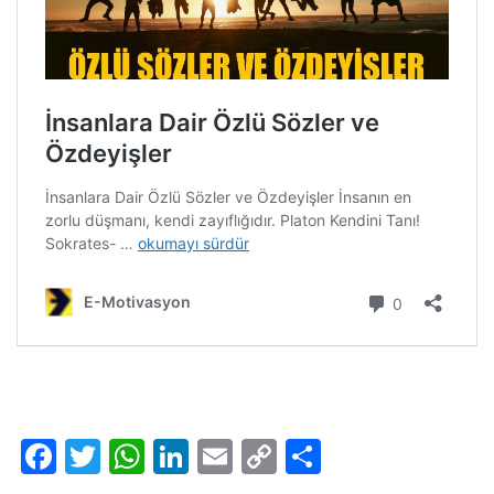
Facebook
Twitter
WhatsApp
LinkedIn
Email
Copy
Share
Link