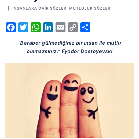
İNSANLARA DAIR SÖZLER
,
MUTLULUK SÖZLERI
Facebook
Twitter
WhatsApp
LinkedIn
Email
Copy
Share
Link
“Beraber gülmediğiniz bir insan ile mutlu
olamazsınız.” Fyodor Dostoyevski