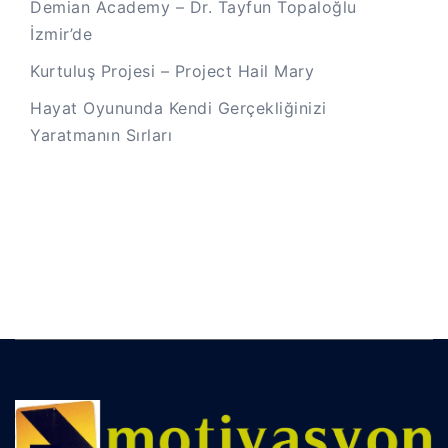
Demian Academy – Dr. Tayfun Topaloğlu
İzmir’de
Kurtuluş Projesi – Project Hail Mary
Hayat Oyununda Kendi Gerçekliğinizi
Yaratmanın Sırları