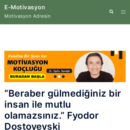
İçeriğe
E-Motivasyon
atla
Tog
Search
Motivasyon Adresin
me
“Beraber gülmediğiniz bir
insan ile mutlu
olamazsınız.” Fyodor
Dostoyevski