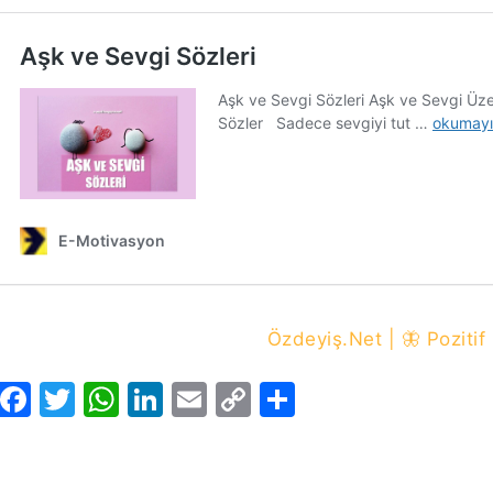
Özdeyiş.Net | 🦋 Pozitif
Facebook
Twitter
WhatsApp
LinkedIn
Email
Copy
Share
Link