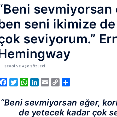
“Beni sevmiyorsan 
ben seni ikimize d
çok seviyorum.” Er
Hemingway
SEVGI VE AŞK SÖZLERI
Facebook
Twitter
WhatsApp
LinkedIn
Email
Copy
Share
Link
“Beni sevmiyorsan eğer, kor
de yetecek kadar çok s