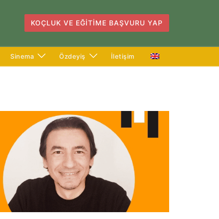
KOÇLUK VE EĞITIME BAŞVURU YAP
Sinema
Özdeyiş
İletişim