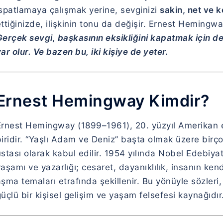
ispatlamaya çalışmak yerine, sevginizi
sakin, net ve k
ettiğinizde, ilişkinin tonu da değişir. Ernest Heming
Gerçek sevgi, başkasının eksikliğini kapatmak için de
ar olur. Ve bazen bu, iki kişiye de yeter.
Ernest Hemingway Kimdir?
Ernest Hemingway (1899–1961), 20. yüzyıl Amerikan ed
biridir. “Yaşlı Adam ve Deniz” başta olmak üzere birç
ustası olarak kabul edilir. 1954 yılında Nobel Edebiy
aşamı ve yazarlığı; cesaret, dayanıklılık, insanın kend
şma temaları etrafında şekillenir. Bu yönüyle sözleri
üçlü bir kişisel gelişim ve yaşam felsefesi kaynağıdır