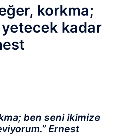
eğer, korkma;
e yetecek kadar
nest
kma; ben seni ikimize
eviyorum.” Ernest