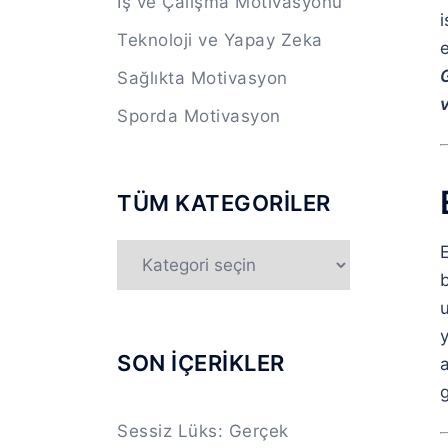
İş ve Çalışma Motivasyonu
Teknoloji ve Yapay Zeka
Sağlıkta Motivasyon
v
Sporda Motivasyon
TÜM KATEGORİLER
TÜM
KATEGORİLER
y
SON İÇERİKLER
a
g
Sessiz Lüks: Gerçek