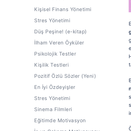
Kişisel Finans Yönetimi
Stres Yönetimi
E
Düş Peşine! (e-kitap)
g
İlham Veren Öyküler
e
Psikolojik Testler
H
t
Kişilik Testleri
Pozitif Özlü Sözler (Yeni)
En İyi Özdeyişler
Stres Yönetimi
s
Sinema Filmleri
i
Eğitimde Motivasyon
Ö