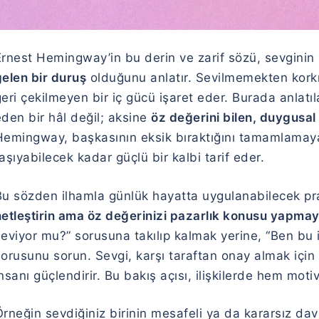
rnest Hemingway’in bu derin ve zarif sözü, sevginin k
gelen bir duruş
olduğunu anlatır. Sevilmemekten kork
eri çekilmeyen bir iç gücü işaret eder. Burada anlatı
den bir hâl değil; aksine
öz değerini bilen, duygusal
emingway, başkasının eksik bıraktığını tamamlamaya ç
aşıyabilecek kadar güçlü bir kalbi tarif eder.
Bu sözden ilhamla günlük hayatta uygulanabilecek pra
netleştirin ama öz değerinizi pazarlık konusu yapmay
seviyor mu?” sorusuna takılıp kalmak yerine, “Ben bu 
orusunu sorun. Sevgi, karşı taraftan onay almak için 
nsanı güçlendirir. Bu bakış açısı, ilişkilerde hem m
rneğin sevdiğiniz birinin mesafeli ya da kararsız dav