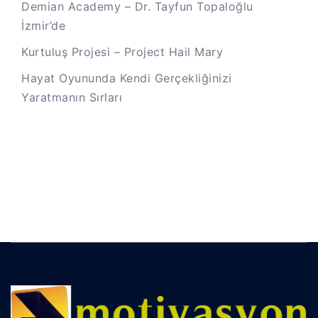
Demian Academy – Dr. Tayfun Topaloğlu
İzmir’de
Kurtuluş Projesi – Project Hail Mary
Hayat Oyununda Kendi Gerçekliğinizi
Yaratmanın Sırları