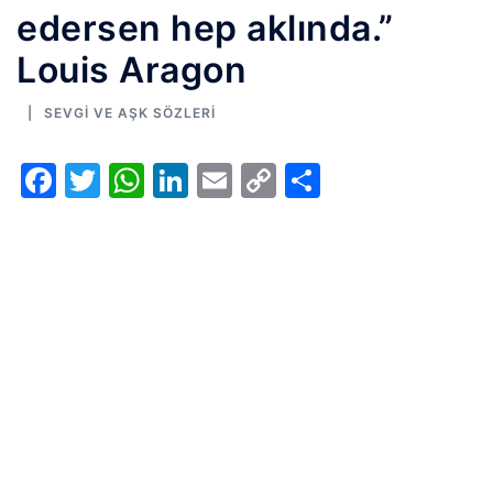
edersen hep aklında.”
Louis Aragon
SEVGI VE AŞK SÖZLERI
Facebook
Twitter
WhatsApp
LinkedIn
Email
Copy
Share
Link