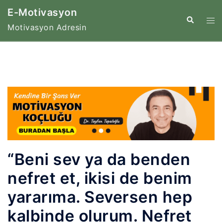
İçeriğe
E-Motivasyon
atla
Tog
Search
Motivasyon Adresin
me
“Beni sev ya da benden
nefret et, ikisi de benim
yararıma. Seversen hep
kalbinde olurum. Nefret