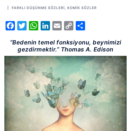
FARKLI DÜŞÜNME SÖZLERI
,
KOMIK SÖZLER
Facebook
Twitter
WhatsApp
LinkedIn
Email
Copy
Share
Link
“Bedenin temel fonksiyonu, beynimizi
gezdirmektir.” Thomas A. Edison