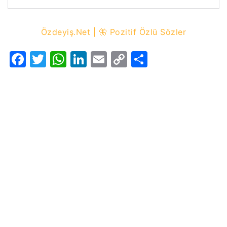
Özdeyiş.Net | 🦋 Pozitif Özlü Sözler
Facebook
Twitter
WhatsApp
LinkedIn
Email
Copy
Share
Link