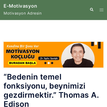
İçeriğe
E-Motivasyon
atla
Tog
Search
Motivasyon Adresin
me
“Bedenin temel
fonksiyonu, beynimizi
gezdirmektir.” Thomas A.
Edison