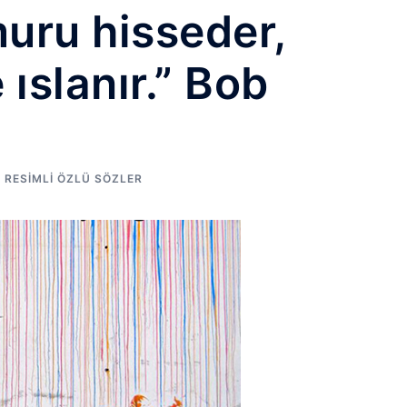
muru hisseder,
 ıslanır.” Bob
,
RESIMLI ÖZLÜ SÖZLER