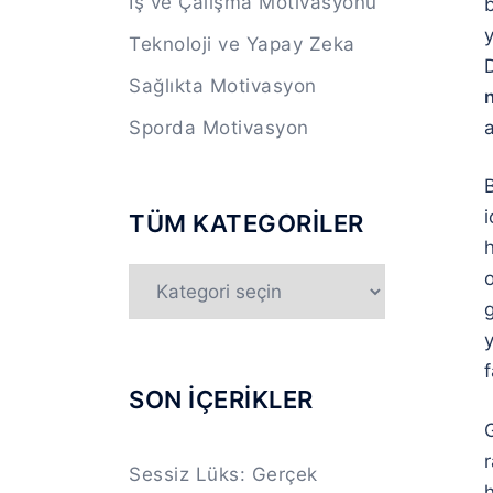
İş ve Çalışma Motivasyonu
b
Teknoloji ve Yapay Zeka
D
Sağlıkta Motivasyon
n
a
Sporda Motivasyon
i
TÜM KATEGORİLER
TÜM
o
KATEGORİLER
g
y
f
SON İÇERİKLER
r
Sessiz Lüks: Gerçek
h