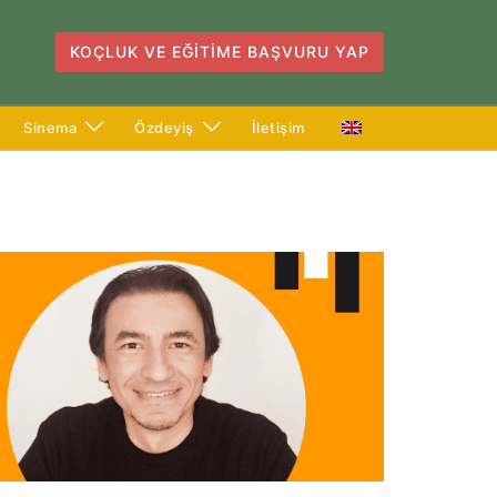
KOÇLUK VE EĞITIME BAŞVURU YAP
Sinema
Özdeyiş
İletişim