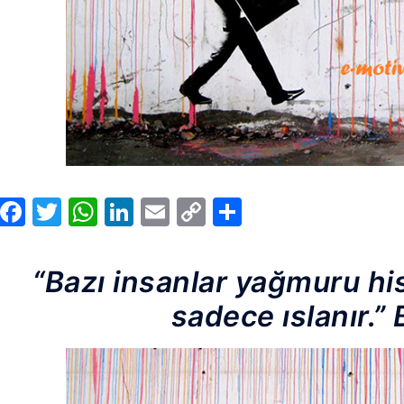
Facebook
Twitter
WhatsApp
LinkedIn
Email
Copy
Share
Link
“Bazı insanlar yağmuru his
sadece ıslanır.”