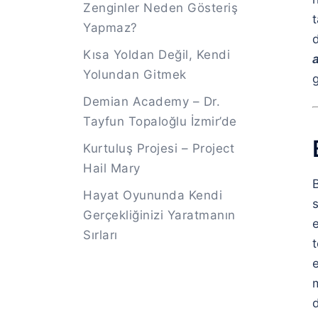
Zenginler Neden Gösteriş
Yapmaz?
Kısa Yoldan Değil, Kendi
Yolundan Gitmek
g
Demian Academy – Dr.
Tayfun Topaloğlu İzmir’de
Kurtuluş Projesi – Project
Hail Mary
B
Hayat Oyununda Kendi
s
Gerçekliğinizi Yaratmanın
e
Sırları
t
e
d