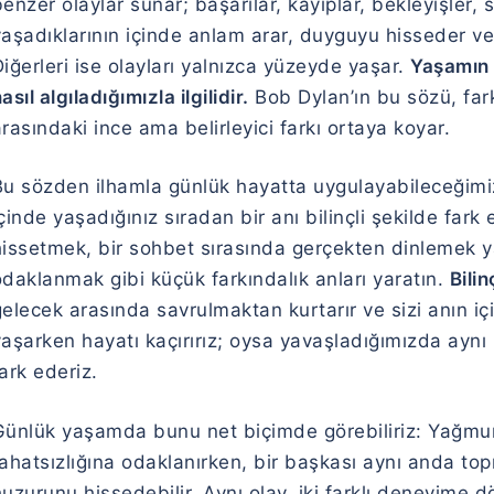
enzer olaylar sunar; başarılar, kayıplar, bekleyişler,
yaşadıklarının içinde anlam arar, duyguyu hisseder ve
iğerleri ise olayları yalnızca yüzeyde yaşar.
Yaşamın 
asıl algıladığımızla ilgilidir.
Bob Dylan’ın bu sözü, fark
rasındaki ince ama belirleyici farkı ortaya koyar.
Bu sözden ilhamla günlük hayatta uygulayabileceğimiz 
çinde yaşadığınız sıradan bir anı bilinçli şekilde far
hissetmek, bir sohbet sırasında gerçekten dinlemek 
daklanmak gibi küçük farkındalık anları yaratın.
Bilin
elecek arasında savrulmaktan kurtarır ve sizi anın iç
aşarken hayatı kaçırırız; oysa yavaşladığımızda aynı 
ark ederiz.
Günlük yaşamda bunu net biçimde görebiliriz: Yağmurl
ahatsızlığına odaklanırken, bir başkası aynı anda top
uzurunu hissedebilir. Aynı olay, iki farklı deneyime d