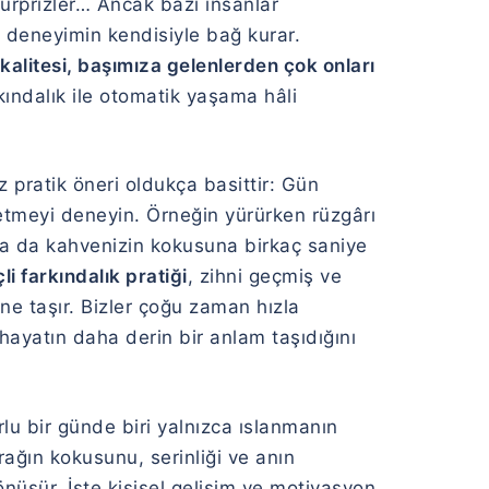
 sürprizler… Ancak bazı insanlar
 deneyimin kendisiyle bağ kurar.
kalitesi, başımıza gelenlerden çok onları
ındalık ile otomatik yaşama hâli
pratik öneri oldukça basittir: Gün
k etmeyi deneyin. Örneğin yürürken rüzgârı
ya da kahvenizin kokusuna birkaç saniye
çli farkındalık pratiği
, zihni geçmiş ve
ine taşır. Bizler çoğu zaman hızla
hayatın daha derin bir anlam taşıdığını
u bir günde biri yalnızca ıslanmanın
rağın kokusunu, serinliği ve anın
önüşür. İşte kişisel gelişim ve motivasyon