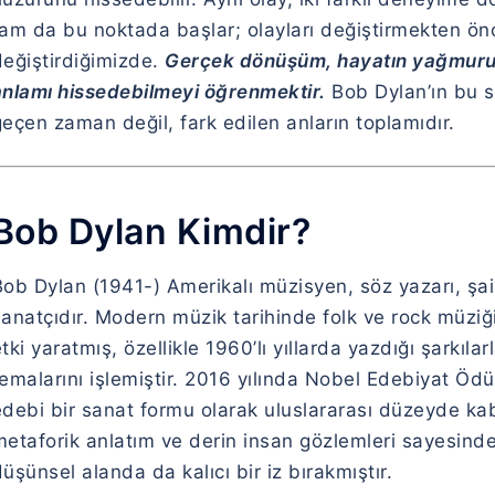
tam da bu noktada başlar; olayları değiştirmekten ön
değiştirdiğimizde.
Gerçek dönüşüm, hayatın yağmurun
anlamı hissedebilmeyi öğrenmektir.
Bob Dylan’ın bu s
eçen zaman değil, fark edilen anların toplamıdır.
Bob Dylan Kimdir?
ob Dylan (1941-) Amerikalı müzisyen, söz yazarı, şair
anatçıdır. Modern müzik tarihinde folk ve rock müziğin
tki yaratmış, özellikle 1960’lı yıllarda yazdığı şarkıl
emalarını işlemiştir. 2016 yılında Nobel Edebiyat Ödül
debi bir sanat formu olarak uluslararası düzeyde kabu
metaforik anlatım ve derin insan gözlemleri sayesind
üşünsel alanda da kalıcı bir iz bırakmıştır.