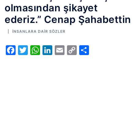
olmasından şikayet
ederiz.” Cenap Şahabettin
İNSANLARA DAIR SÖZLER
Facebook
Twitter
WhatsApp
LinkedIn
Email
Copy
Share
Link