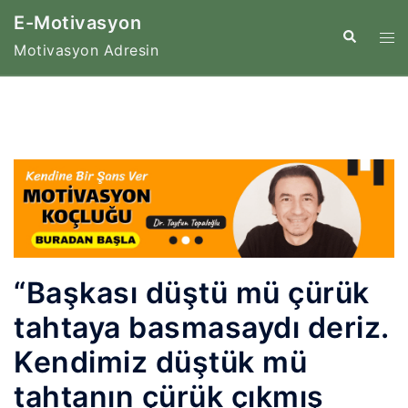
İçeriğe
E-Motivasyon
atla
Tog
Search
Motivasyon Adresin
me
“Başkası düştü mü çürük
tahtaya basmasaydı deriz.
Kendimiz düştük mü
tahtanın çürük çıkmış