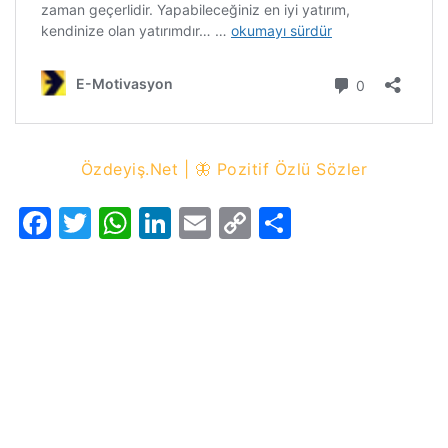
Özdeyiş.Net | 🦋 Pozitif Özlü Sözler
Facebook
Twitter
WhatsApp
LinkedIn
Email
Copy
Share
Link