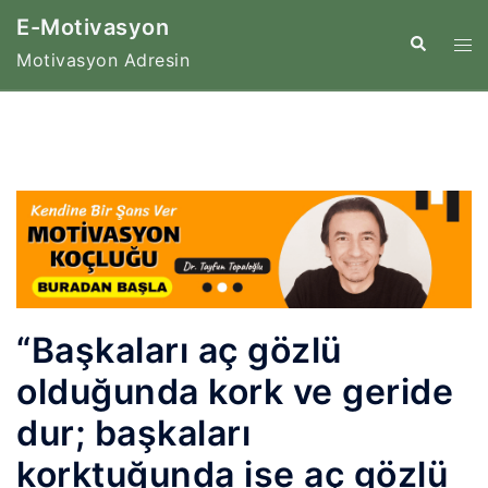
İçeriğe
E-Motivasyon
atla
Tog
Search
Motivasyon Adresin
me
“Başkaları aç gözlü
olduğunda kork ve geride
dur; başkaları
korktuğunda ise aç gözlü