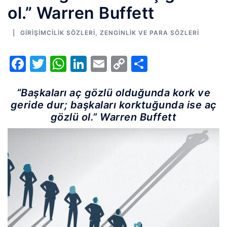
ol.” Warren Buffett
GIRIŞIMCILIK SÖZLERI
,
ZENGINLIK VE PARA SÖZLERI
Facebook
Twitter
WhatsApp
LinkedIn
Email
Copy
Share
Link
“Başkaları aç gözlü olduğunda kork ve
geride dur; başkaları korktuğunda ise aç
gözlü ol.” Warren Buffett