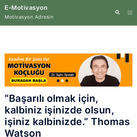
İçeriğe
E-Motivasyon
atla
Tog
Search
Motivasyon Adresin
me
“Başarılı olmak için,
kalbiniz işinizde olsun,
işiniz kalbinizde.” Thomas
Watson