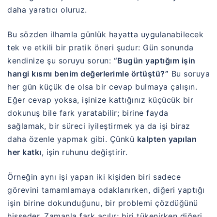
daha yaratıcı oluruz.
Bu sözden ilhamla günlük hayatta uygulanabilecek
tek ve etkili bir pratik öneri şudur: Gün sonunda
kendinize şu soruyu sorun:
“Bugün yaptığım işin
hangi kısmı benim değerlerimle örtüştü?”
Bu soruya
her gün küçük de olsa bir cevap bulmaya çalışın.
Eğer cevap yoksa, işinize kattığınız küçücük bir
dokunuş bile fark yaratabilir; birine fayda
sağlamak, bir süreci iyileştirmek ya da işi biraz
daha özenle yapmak gibi. Çünkü
kalpten yapılan
her katkı
, işin ruhunu değiştirir.
Örneğin aynı işi yapan iki kişiden biri sadece
görevini tamamlamaya odaklanırken, diğeri yaptığı
işin birine dokunduğunu, bir problemi çözdüğünü
hisseder. Zamanla fark açılır; biri tükenirken diğeri