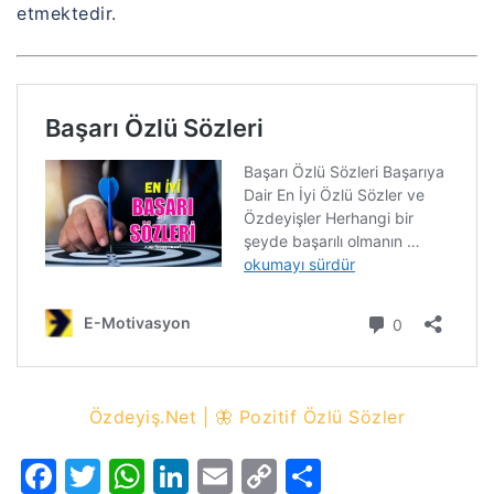
etmektedir.
Özdeyiş.Net | 🦋 Pozitif Özlü Sözler
Facebook
Twitter
WhatsApp
LinkedIn
Email
Copy
Share