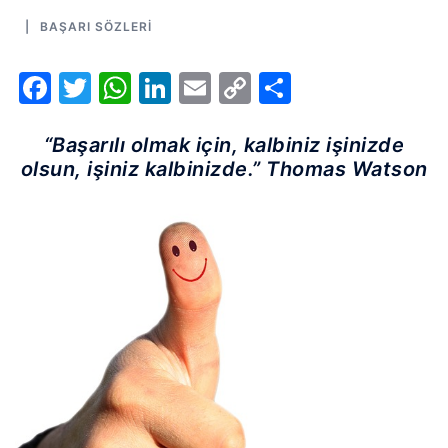
BAŞARI SÖZLERI
Facebook
Twitter
WhatsApp
LinkedIn
Email
Copy
Share
Link
“Başarılı olmak için, kalbiniz işinizde
olsun, işiniz kalbinizde.” Thomas Watson