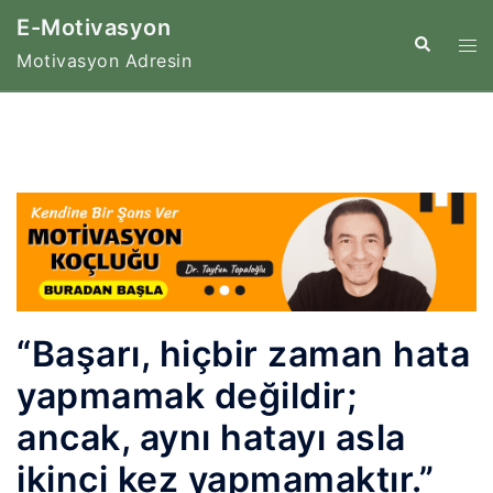
İçeriğe
E-Motivasyon
atla
Tog
Search
Motivasyon Adresin
me
“Başarı, hiçbir zaman hata
yapmamak değildir;
ancak, aynı hatayı asla
ikinci kez yapmamaktır.”