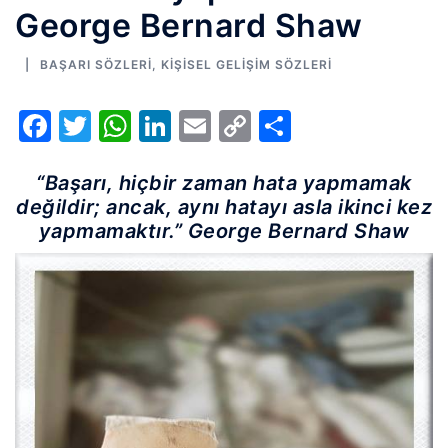
George Bernard Shaw
BAŞARI SÖZLERI
,
KIŞISEL GELIŞIM SÖZLERI
Facebook
Twitter
WhatsApp
LinkedIn
Email
Copy
Share
Link
“Başarı, hiçbir zaman hata yapmamak
değildir; ancak, aynı hatayı asla ikinci kez
yapmamaktır.” George Bernard Shaw