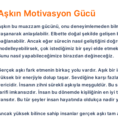
Aşkın Motivasyon Gücü
Aşkın bu muazzam gücünü, onu deneyimlemeden bilm
aşanarak anlaşılabilir. Elbette doğal şekilde gelişen
ağlanabilir. Ancak eğer sürecin nasıl geliştiğini doğr
odelleyebilirsek, çok istediğimiz bir şeyi elde etme
Bunu nasıl yapabileceğimize birazdan değineceğiz.
Gerçek aşkı fark etmenin birkaç yolu vardır. Aşık bir
üksek bir enerjiyle dolup taşar. Sevdiğine karşı fazl
vericidir. İnsanın zihni sürekli aşkıyla meşguldür. B
arifi imkansızdır. İnsan bu dönemde kişiliğinin en iy
ansıtır. Bu tür şeyler insan hayatında oldukça nadir 
Ancak yüksek bilince sahip insanlar gerçek aşkı tam