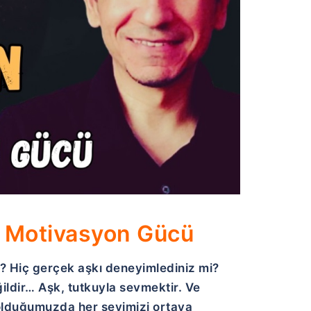
n Motivasyon Gücü
z? Hiç gerçek aşkı deneyimlediniz mi?
ildir… Aşk, tutkuyla sevmektir. Ve
 olduğumuzda her şeyimizi ortaya