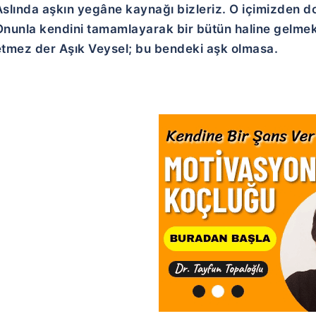
Aslında aşkın yegâne kaynağı bizleriz. O içimizden do
Onunla kendini tamamlayarak bir bütün haline gelmek i
etmez der Aşık Veysel; bu bendeki aşk olmasa.