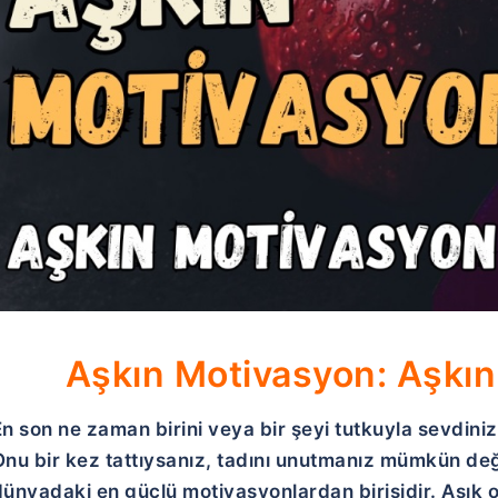
Aşkın Motivasyon: Aşkı
En son ne zaman birini veya bir şeyi tutkuyla sevdini
Onu bir kez tattıysanız, tadını unutmanız mümkün değ
dünyadaki en güçlü motivasyonlardan birisidir. Aşık