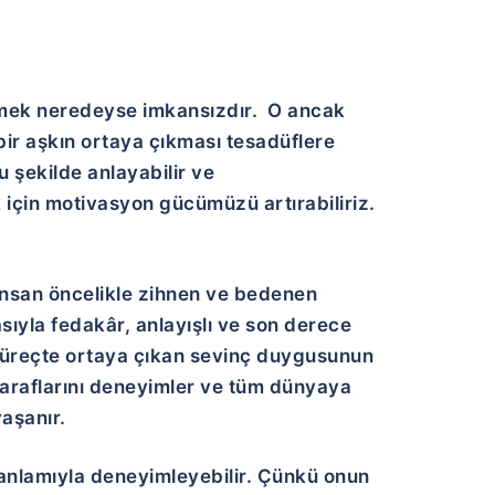
ek neredeyse imkansızdır. O ancak
 bir aşkın ortaya çıkması tesadüflere
u şekilde anlayabilir ve
k için motivasyon gücümüzü artırabiliriz.
 insan öncelikle zihnen ve bedenen
asıyla fedakâr, anlayışlı ve son derece
u süreçte ortaya çıkan sevinç duygusunun
i taraflarını deneyimler ve tüm dünyaya
yaşanır.
 anlamıyla deneyimleyebilir. Çünkü onun