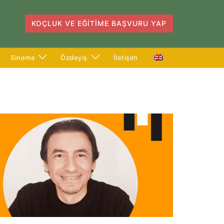
KOÇLUK VE EĞITIME BAŞVURU YAP
Sinema
Özdeyiş
İletişim