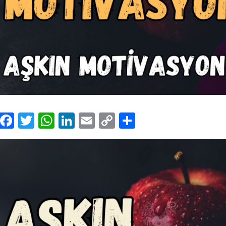
Facebook
Twitter
WhatsApp
LinkedIn
Email
Copy
Share
Link