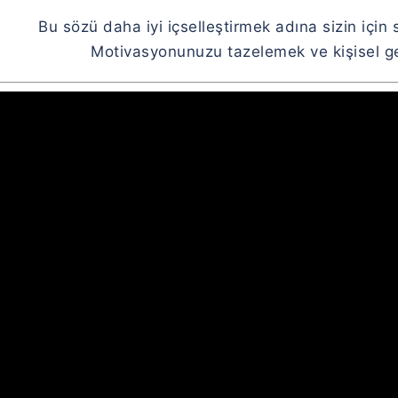
Bu sözü daha iyi içselleştirmek adına sizin için 
Motivasyonunuzu tazelemek ve kişisel gel