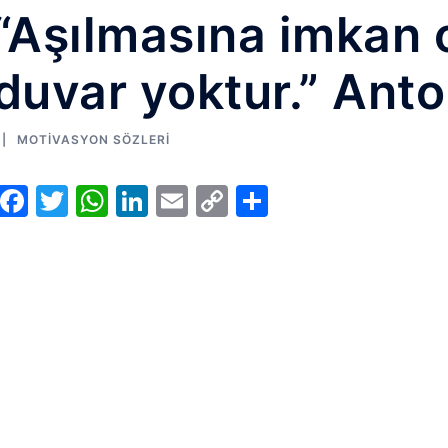
“Aşılmasına imkan 
duvar yoktur.” Ant
MOTIVASYON SÖZLERI
Facebook
Twitter
WhatsApp
LinkedIn
Email
Copy
Share
Link