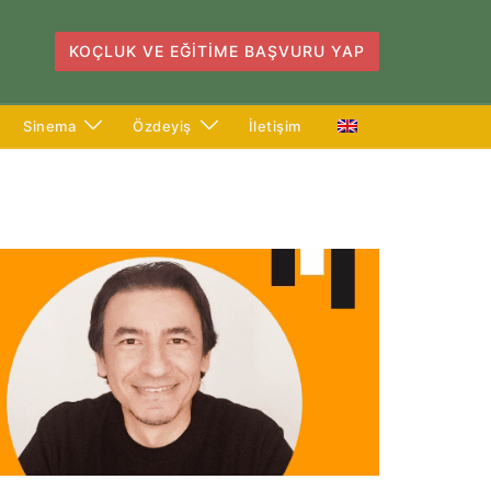
KOÇLUK VE EĞITIME BAŞVURU YAP
Sinema
Özdeyiş
İletişim