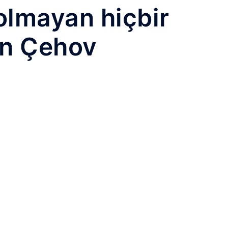
olmayan hiçbir
on Çehov